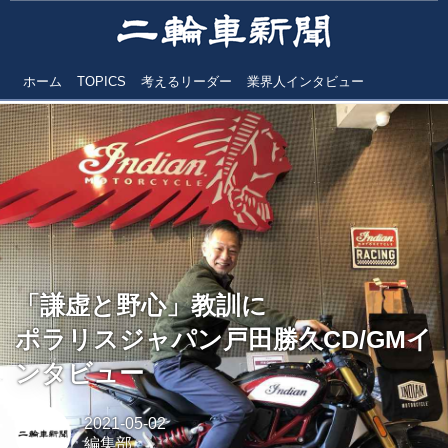
ホーム
TOPICS
考えるリーダー
業界人インタビュー
「謙虚と野心」教訓に
ポラリスジャパン戸田勝久CD/GMイ
ンタビュー
2021-05-02
編集部