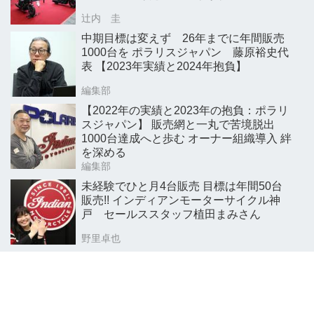
辻内 圭
中期目標は変えず 26年までに年間販売
1000台を ポラリスジャパン 藤原裕史代
表 【2023年実績と2024年抱負】
編集部
【2022年の実績と2023年の抱負：ポラリ
スジャパン】 販売網と一丸で苦境脱出
1000台達成へと歩む オーナー組織導入 絆
を深める
編集部
未経験でひと月4台販売 目標は年間50台
販売!! インディアンモーターサイクル神
戸 セールススタッフ植田まみさん
野里卓也