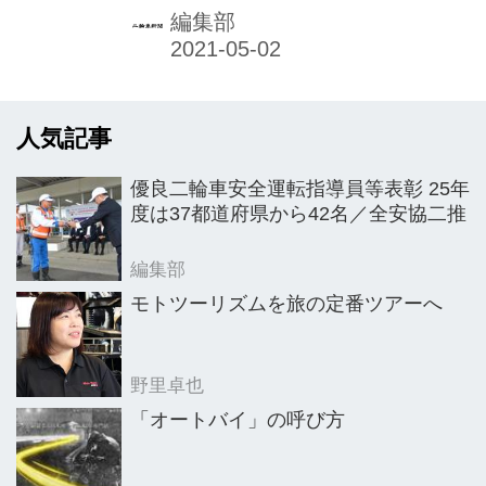
ター／ジェネラルマネージャー（CD
編集部
／GM）に戸田勝久氏（51）が着任し
た。企業経営においては、代表者のこ
れまでの経験や人生観、仕事観などが
人気記事
大きく関わる。弊紙では2月24日に戸
田CD/GMを取材し経験や教訓、仕事
優良二輪車安全運転指導員等表彰 25年
観、リーダーシップなどについて聞い
度は37都道府県から42名／全安協二推
た。 ──学生時代と社会人としての経
歴は。 「米国の大学院を卒業後、当時
編集部
のアイワそして日産自動車、キャタピ
モトツーリズムを旅の定番ツアーへ
ラージャパン、UDトラックスで仕事
を経験してきました。父が金融会社に
野里卓也
勤めていたことで、自分も金融に興味
「オートバイ」の呼び方
を持...