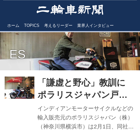
ホーム
TOPICS
考えるリーダー
業界人インタビュー
ES
「謙虚と野心」教訓に
ポラリスジャパン戸田
勝久CD/GMインタビュ
インディアンモーターサイクルなどの
ー
輸入販売元のポラリスジャパン（株）
（神奈川県横浜市）は2月1日、同社の
新たな代表者で、カントリーディレク