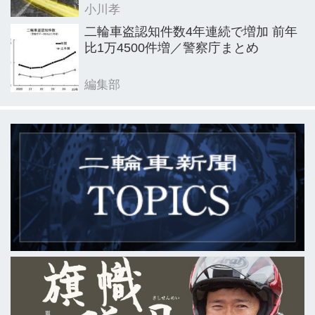
小川孝
二輪車盗認知件数4年連続で増加 前年
比1万4500件増／警察庁まとめ
編集部