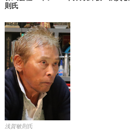
則氏
浅賀敏則氏