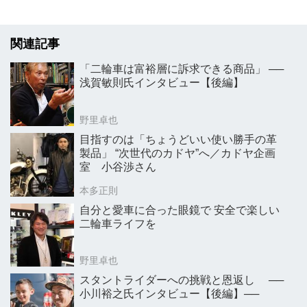
関連記事
「二輪車は富裕層に訴求できる商品」 ──
浅賀敏則氏インタビュー【後編】
野里卓也
目指すのは「ちょうどいい使い勝手の革
製品」 “次世代のカドヤ”へ／カドヤ企画
室 小谷渉さん
本多正則
自分と愛車に合った眼鏡で 安全で楽しい
二輪車ライフを
野里卓也
スタントライダーへの挑戦と恩返し ──
小川裕之氏インタビュー【後編】──