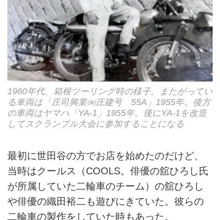
1960年代、箱根ツーリング時の様子。またがってい
る車両は「庄司興業㈱庄建号 55A」1955年。後方
の車両はヤマハ「YA-1」1955年。後にYA-1を改造
してスクランブル大会に参加することになる
最初に世田谷の方でお店を始めたのだけど、
当時はクールス（COOLS。俳優の舘ひろし氏
が所属していた二輪車のチーム）の舘ひろし
や俳優の織田裕二も遊びにきていた。彼らの
二輪車の製作をしていた時もあった。