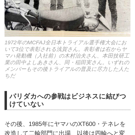
1972年のMCFAJ全日本トライアル選手権大会にお
いて3位で表彰される浅賀さん。表彰者は右からヤ
マハ発動機（入社前）の木村治夫さん、本田技研工
業の田中よしあきさん、同・稲田実さん。いずれの
メンバーもその後トライアルの普及に尽力した人た
ちだ
パリダカへの参戦はビジネスに結びつ
けていない
その後、1985年にヤマハのXT600・テネレを
改造して二輪部門に出場、以後は四輪へと変