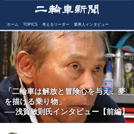
ホーム
TOPICS
考えるリーダー
業界人インタビュー
「二輪車は解放と冒険心を与え、夢
を描ける乗り物」
──浅賀敏則氏インタビュー【前編】