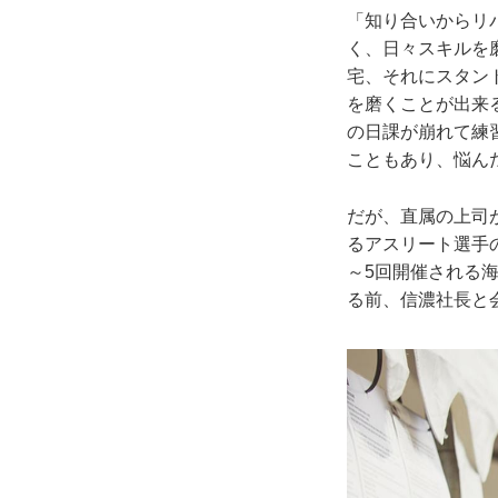
「知り合いからリ
く、日々スキルを
宅、それにスタン
を磨くことが出来
の日課が崩れて練
こともあり、悩ん
だが、直属の上司
るアスリート選手
～5回開催される
る前、信濃社長と