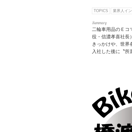
TOPICS
業界人イン
二輪車用品のＥコマ
役・信濃孝喜社長
きっかけや、世界
入社した後に〝所