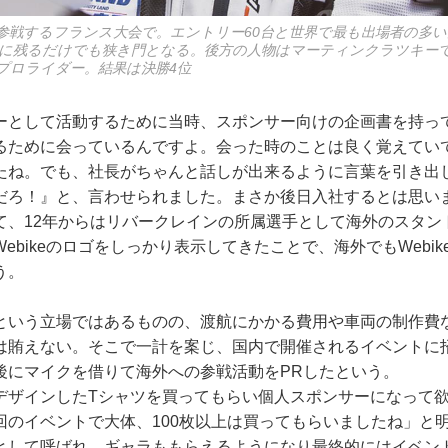
参戦するフランス大会で。エントリー60台と世界で最も出場者の多い
に残るだけでも狭き門となる。後方の人物はマーティンクラツキー
プロライダー。結果は決勝4位
ーとして活動するために当時、スポンサー向けの企画書を持っ
るために会っているんですよ。会った時のことは良く覚えてい
たね。でも、社長がちゃんと話しが出来るように言葉を引き出
だろ！』と、言わせられました。まさか後日入社するとは思い
て、12年からはリバークレインの所属選手として海外のスタン
ebikeのロゴをしっかり表示してきたことで、海外でもWebi
う。
という立場ではあるものの、渡航にかかる費用や車両の制作費
は賄えない。そこで一計を案じ、国内で開催されるイベントに
後にマイクを借りて海外への参戦活動をPRしたという。
デザインしたTシャツを買ってもらい個人スポンサーになって
回のイベントで大体、100枚以上は買ってもらいましたね」と
として呼ばれ、ギャラももらえるようになり最終的にはイベン