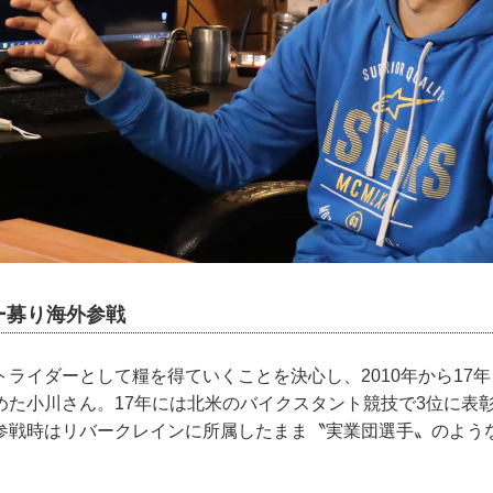
ー募り海外参戦
ライダーとして糧を得ていくことを決心し、2010年から17
めた小川さん。17年には北米のバイクスタント競技で3位に表
参戦時はリバークレインに所属したまま〝実業団選手〟のよう
。