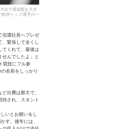
大会で賞金額も大き
で欧州トップ選手の一
て信濃社長へプレゼ
て、緊張して全くし
してくれて、最後は
ませんでしたよ」と
ト競技にフル参
keの名前をしっかり
など出費は膨大で、
招待され、スタント
欲しいとお願いをし
明かす。後年には、
トの収入だけで遠征