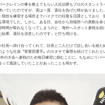
バークレインの事を教えてもらい入社以降もプロのスタントラ
磨いていたのですが、実は一度、退社を告げた時がありました
ト競技を練習する場所までバイクでの往復を日課としており、
る環境でした。しかし、ある日、会社から別場所への異動を命
習時間が取れなくなってしまうのと、海外へスポット参戦を続
だ結果、退社を決意したのです」と打ち明ける。
が社長へ掛け合ってくれて、社長と二人だけで話し合いを経た
のような社員〝実業団選手〟のカタチで雇用を続けてくれたと
海外の大会へ参戦のため毎日練習に励むことに。ちなみにリバ
会って面談していたことがあったことも明かす。