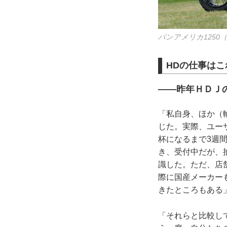
パンアメリカ1250
HDの仕事は
――昨年ＨＤＪ
「私自身、ほか（
じた。実際、ユー
杯になるまで3週
き、受付中だが、
識した。ただ、店
際に国産メーカー
きたところもある
「それらと比較し