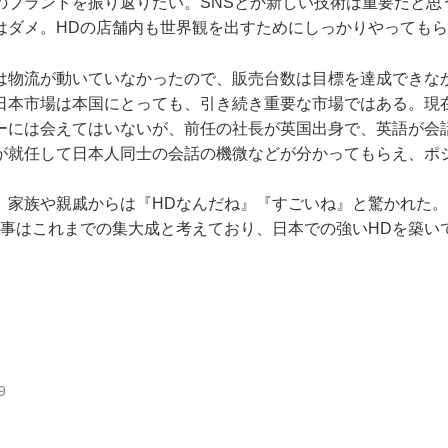
のブランドを振り返りたい。SNSとか新しい技術は重要だと思
はダメ。HDの店舗内も世界観を出すためにしっかりやっても
は物流が動いていなかったので、販売台数は目標を達成できな
日本市場は本国にとっても、引き続き重要な市場ではある。現
ーには会えてはいないが、前任の社長が英国出身で、英語が会
が就任して日本人同士の会話の機微などが分かってもらえ、ポ
。
、家族や親戚からは『HDなんだね』『すごいね』と驚かれた
仕事はこれまでの集大成と考えており、日本での強いHDを築い
9