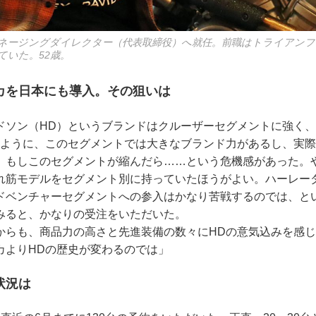
DJマネージングダイレクター（代表取締役）へ就任。前職はトライアン
ていた。52歳。
カを日本にも導入。その狙いは
ドソン（HD）というブランドはクルーザーセグメントに強く
うように、このセグメントでは大きなブランド力があるし、実
、もしこのセグメントが縮んだら……という危機感があった。
れ筋モデルをセグメント別に持っていたほうがよい。ハーレー
アドベンチャーセグメントへの参入はかなり苦戦するのでは、と
みると、かなりの受注をいただいた。
からも、商品力の高さと先進装備の数々にHDの意気込みを感
カよりHDの歴史が変わるのでは」
状況は