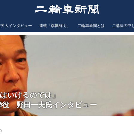
業界人インタビュー
連載「旗幟鮮明」
二輪車新聞とは
ご購読の申
台はいけるのでは」
取締役 野田一夫氏インタビュー
9