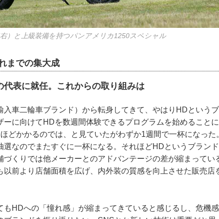
（右）と上級装備を持つパンアメリカ1250スペシャル
これまでの集大成
の代表に就任。これからの取り組みは
輸入車二輪車ブランド）から転身してきて、やはりHDという
ザーに向けてHDを数週間体験できるプログラムを始めること
間ほどかかるのでは、と見ていたがわずか1週間で一杯になった
抽選なのでまたすぐに一杯になる。それほどHDというブラン
舗づくりでは他メーカーとのアドバンテージの差が縮まってい
も以前より店舗面積を広げ、内外装の質感を向上させた販売店
」
てもHDへの「憧れ感」が縮まってきていると感じるし、危機