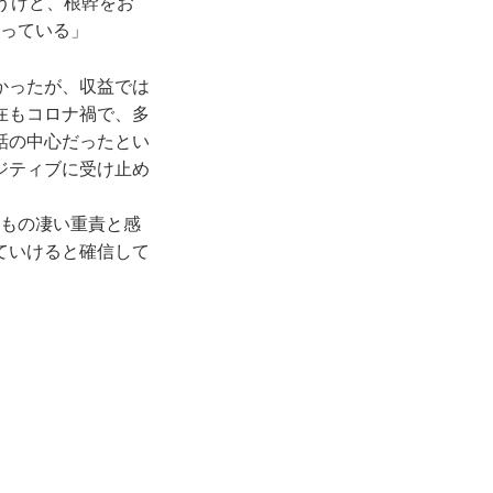
うけど、根幹をお
らっている」
かったが、収益では
在もコロナ禍で、多
話の中心だったとい
ジティブに受け止め
。もの凄い重責と感
ていけると確信して