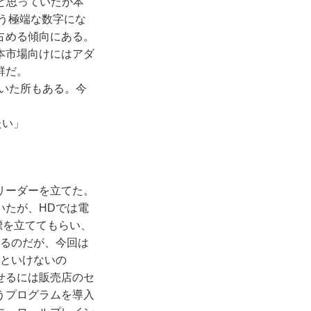
台と思っていたが本
いう極端な数字にな
占める傾向にある。
本市場向けにはアダ
群だ。
だいた所もある。今
たい」
リーダーを立てた。
いたが、HDでは電
目標を立ててもらい、
するのだが、今回は
いといけないの
せるには販売店のセ
うプログラムを導入