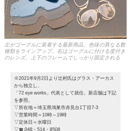
左がゴーグルに装着する最新商品。色味の異なる数
種類をラインアップ。右はゴーグルに付ける度付き
のレンズ。上下のフレームでしっかり固定される
※2021年9月2日より辻村氏はグラス・アーカス
から独立し、
「72 eye works」代表として就任。新店舗は下記
を参照。
▽所在地＝埼玉県鴻巣市赤見台1丁目7-3
▽営業時間＝10時～19時
▽定休日＝水曜日
▽☎.048・514・8508