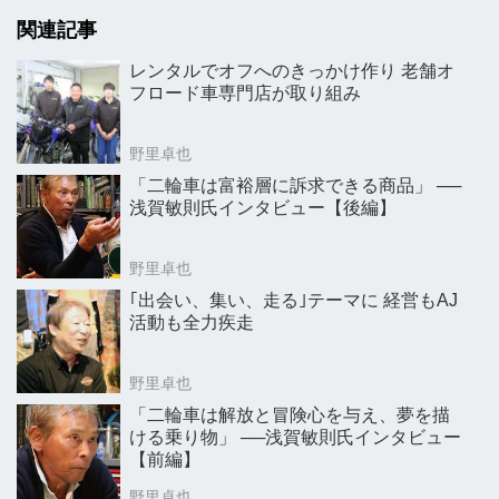
関連記事
レンタルでオフへのきっかけ作り 老舗オ
フロード車専門店が取り組み
野里卓也
「二輪車は富裕層に訴求できる商品」 ──
浅賀敏則氏インタビュー【後編】
野里卓也
｢出会い、集い、走る｣テーマに 経営もAJ
活動も全力疾走
野里卓也
「二輪車は解放と冒険心を与え、夢を描
ける乗り物」 ──浅賀敏則氏インタビュー
【前編】
野里卓也