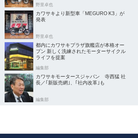
野里卓也
カワサキより新型車「MEGURO K3」が
発表
野里卓也
都内にカワサキプラザ旗艦店が本格オー
プン 新しく洗練されたモーターサイクル
ライフを提案
編集部
カワサキモータースジャパン 寺西猛 社
長／｢新販売網｣、｢社内改革｣も
編集部