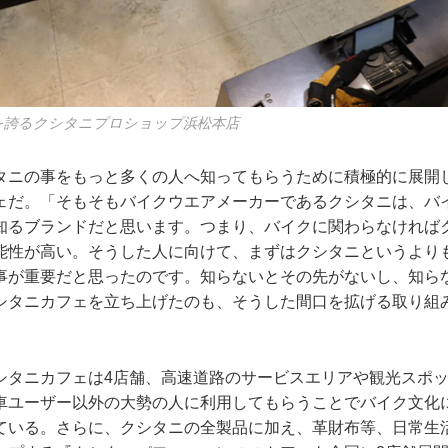
さを誇るクシタニプロショップ浜松本店
タニの事をもっと多くの人へ知ってもらうために積極的に展開
ェだ。「そもそもバイクウエアメーカーであるクシタニは、バ
知るブランドだと思います。つまり、バイクに関わらなければ
能性が高い。そうした人に向けて、まずはクシタニというより
事が重要だと思ったのです。知らないとその先がないし、知ら
シタニカフェを立ち上げたのも、そうした間口を拡げる取り組
シタニカフェは4店舗、高速道路のサービスエリアや観光スポ
車ユーザー以外の大勢の人に利用してもらうことでバイク文化
ている。さらに、クシタニの全製品に加え、革財布等、日常生