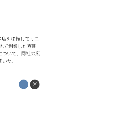
本店を移転してリニ
当地で創業した雰囲
について、同社の広
聞いた。