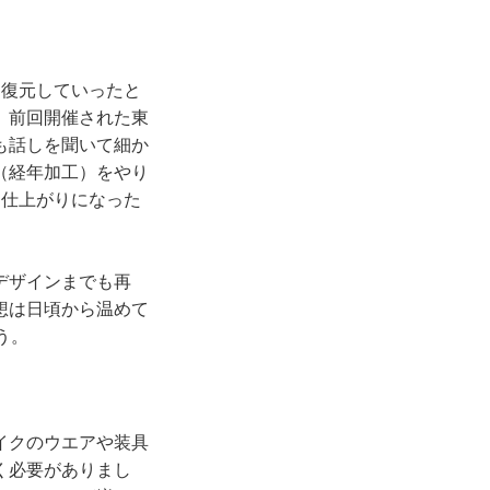
ら復元していったと
。前回開催された東
も話しを聞いて細か
（経年加工）をやり
く仕上がりになった
デザインまでも再
想は日頃から温めて
う。
イクのウエアや装具
く必要がありまし