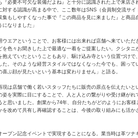
も『必要不可欠な装備だよね』と十分に認識された上で来店さ
に対する認識が高まる中で、ここ数年はSNS（会員制交流サイ
収集もしやすくなった事で『この商品を見に来ました』と商品
うになりました」
用ウエアということで、お客様には出来れば店舗へ来ていただ
どを色々お聞きした上で最適な一着をご提案したい。クシタニ
を抱えていたということもあり、駆け込み寺という位置づけで
した。そのような経営スタイルではなくなった今でも、困って
の喜ぶ顔が見たいという基本は変わりません」と語る。
再現は店舗で働く若いスタッフたちに販売の原点を伝えたいと
の姿を実際に目にすることで、人と人との繋がりや受け継がれ
ると思いました。創業から74年、自分たちがどのようにお客様
かを改めて共有し再確認することは、今後の取り組みにも活か
オープン記念イベントで実現することになる。業当時は革ツナ