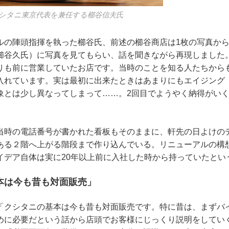
シタニ東京代表を兼任する櫛谷信夫氏
ルの陣頭指揮を執った櫛谷氏、前述の櫛谷商店は1枚の写真か
櫛谷久氏）に写真を見てもらい、話を聞きながら再現しました
りも前に営業していたお店です。当時のことを知る人たちから
入れています。実は最初に出来たときはあまりにもエイジング
象とは少し異なってしまって……。2回目でようやく納得がい
当時の電話番号が書かれた看板もそのままに、軒先の日よけの
ある２階へ上がる階段まで作り込んでいる。リニューアルの構
イデア自体は実に20年以上前に入社した時から持っていたとい
本は今も昔も対面販売」
「クシタニの基本は今も昔も対面販売です。特に昔は、まずバ
めに必要だという話から店頭でお客様にじっくり説明をしてい