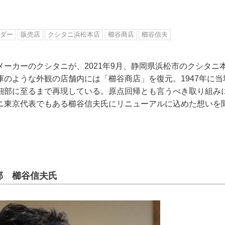
ダー
販売店
クシタニ浜松本店
櫛谷商店
櫛谷信夫
メーカーのクシタニが、2021年9月、静岡県浜松市のクシタニ
庫のような外観の店舗内には「櫛谷商店」を復元。1947年に
細部に至るまで再現している。原点回帰とも言うべき取り組み
ニ東京代表でもある櫛谷信夫氏にリニューアルに込めた想いを
部 櫛谷信夫氏