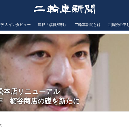
業界人インタビュー
連載「旗幟鮮明」
二輪車新聞とは
ご購読の申
松本店リニューアル
余年 櫛谷商店の礎を新たに
5