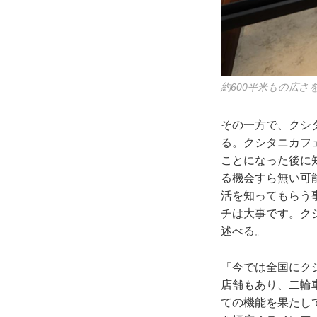
約600平米もの広
その一方で、クシ
る。クシタニカフ
ことになった後に
る機会すら無い可
活を知ってもらう
チは大事です。ク
述べる。
「今では全国にク
店舗もあり、二輪
ての機能を果たし