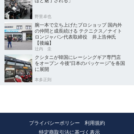
ほど魅了される」
野里卓也
腕一本で立ち上げたプロショップ 国内外
の仲間と成長続ける テクニクス／ナイト
ロンジャパン代表取締役 井上浩伸氏
【後編】
辻内 圭
クシタニが韓国にレーシングギア専門店
をオープン 今後“日本のパッケージ”を各国
に展開
本多正則
プライバシーポリシー
利用規約
特定商取引法に基づく表示