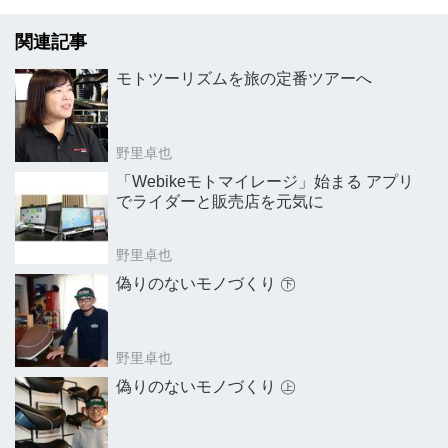
関連記事
モトツーリズムを旅の定番ツアーへ
野里卓也
「Webikeモトマイレージ」始まる アプリ
でライダーと販売店を元気に
野里卓也
偽りのないモノづくり ㊦
野里卓也
偽りのないモノづくり ㊤