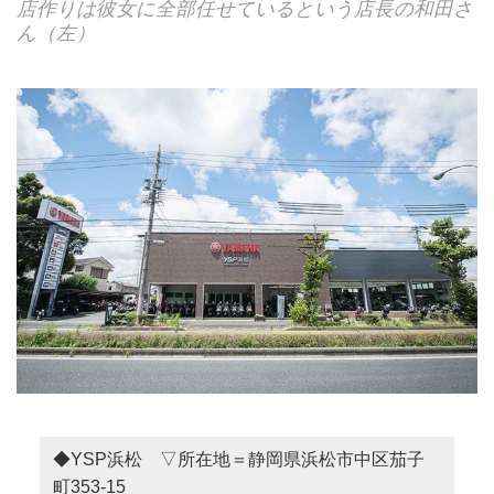
店作りは彼女に全部任せているという店長の和田さ
ん（左）
◆YSP浜松 ▽所在地＝静岡県浜松市中区茄子
町353-15