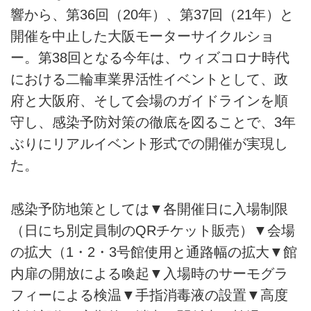
響から、第36回（20年）、第37回（21年）と
開催を中止した大阪モーターサイクルショ
ー。第38回となる今年は、ウィズコロナ時代
における二輪車業界活性イベントとして、政
府と大阪府、そして会場のガイドラインを順
守し、感染予防対策の徹底を図ることで、3年
ぶりにリアルイベント形式での開催が実現し
た。
感染予防地策としては▼各開催日に入場制限
（日にち別定員制のQRチケット販売）▼会場
の拡大（1・2・3号館使用と通路幅の拡大▼館
内扉の開放による喚起▼入場時のサーモグラ
フィーによる検温▼手指消毒液の設置▼高度