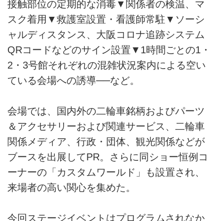
接触部位の定期的な消毒▼関係者の検温、マ
スク着用▼救護室設置・看護師常駐▼ソーシ
ャルディスタンス、大阪コロナ追跡システム
QRコードなどのサイン設置▼1時間ごとの1・
2・3号館それぞれの混雑状況案内による空い
ている会場への誘導──など。
会場では、国内外の二輪車銘柄およびパーツ
＆アクセサリーおよび関連サービス、二輪車
関係メディア、行政・団体、観光関係などが
ブースを出展してPR。さらに同ショー恒例コ
ーナーの「カスタムワールド」も設置され、
来場者の高い関心を集めた。
今回ステージイベントはプログラムされなか