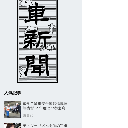
人気記事
優良二輪車安全運転指導員
等表彰 25年度は37都道府県
から42名／全安協二推
編集部
モトツーリズムを旅の定番