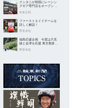
クシタニが韓国にレーシン
グギア専門店をオープン 今
後“日本のパッケージ”を各国
本多正則
に展開
ファーストエイドチームを
詳しく解説！
野里卓也
福島応援企画 今度は只見
線と会津を応援 東京都多摩
市の販売店 ヤングオート
野里卓也