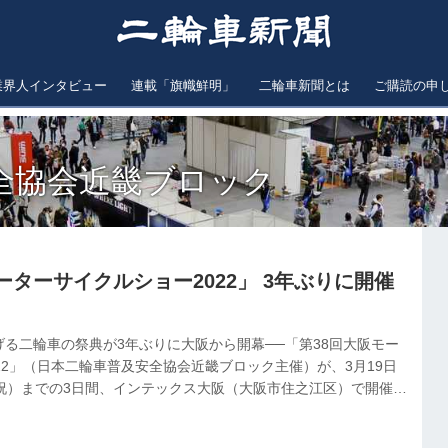
業界人インタビュー
連載「旗幟鮮明」
二輪車新聞とは
ご購読の申
全協会近畿ブロック
ーターサイクルショー2022」 3年ぶりに開催
る二輪車の祭典が3年ぶりに大阪から開幕──「第38回大阪モー
22」（日本二輪車普及安全協会近畿ブロック主催）が、3月19日
／祝）までの3日間、インテックス大阪（大阪市住之江区）で開催。
えで、国内外の最新二輪車および関連製品・サービスの展示およ
れ、開催を待ちわびていた来場者らは直に見て、聞いてバイクの