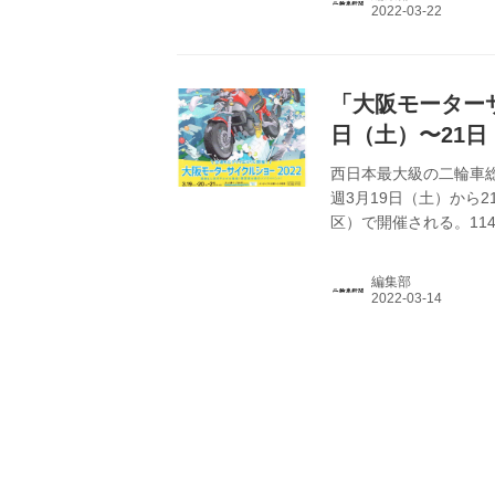
一日を堪能。翌週開催
た。
「大阪モーターサ
日（土）〜21日
西日本最大級の二輪車総
週3月19日（土）から
区）で開催される。1
二輪車普及安全協会近
で安心できるショーを
編集部