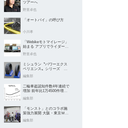
ツアーへ
野里卓也
「オートバイ」の呼び方
小川孝
「Webikeモトマイレージ」
始まる アプリでライダーと
販売店を元気に
野里卓也
ミシュラン〝パワーエクス
ペリエンス〟シリーズ
｢POWER5｣など４種を新発
編集部
売
二輪車盗認知件数4年連続で
増加 前年比1万4500件増／
警察庁まとめ
編集部
「モンスト」とのコラボ施
策強力展開 大阪・東京ＭＣ
ショー2026開催概要発表
編集部