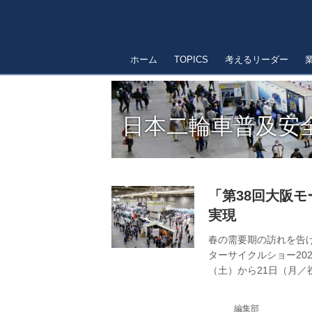
ホーム
TOPICS
考えるリーダー
日本二輪車普及安
「第38回大阪モ
実現
春の需要期の訪れを告げ
ターサイクルショー20
（土）から21日（月
感染予防対策徹底のう
び情報発信などが行わ
編集部