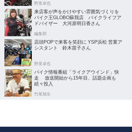
野里卓也
来店客が声をかけやすい雰囲気づくりを
バイク王GLOBO蘇我店 バイクライフア
ドバイザー 大河原明日香さん
編集部
店頭POPで来客を笑顔に YSP浜松 営業ア
シスタント 鈴木苗子さん
野里卓也
バイク情報番組「ライクアウインド」快
走 放送開始から15年目、話題企画も
続々投入
竹尾旭生