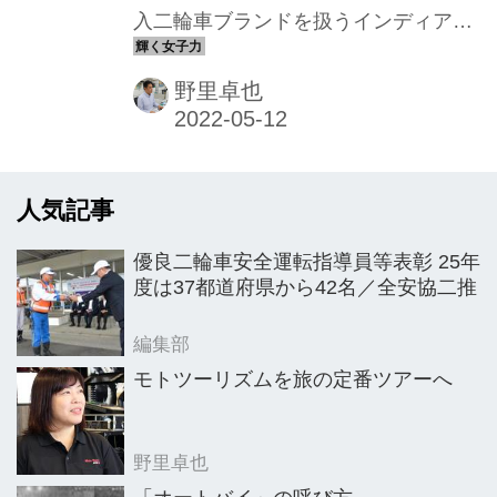
入二輪車ブランドを扱うインディアン
スタッフ植田まみさん
モーターサイクル神戸に勤める植田ま
みさん。今年入社後わずか1カ月で4台
野里卓也
も販売。しかも営業や販売は未経験と
いう。応募したきっかけを聞くと愛車
が繋いでくれた“ご縁”と打ち明けてく
人気記事
れた。
優良二輪車安全運転指導員等表彰 25年
度は37都道府県から42名／全安協二推
編集部
モトツーリズムを旅の定番ツアーへ
野里卓也