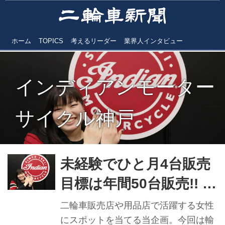
ホーム
TOPICS
考えるリーダー
業界人インタビュー
インディアンモーター
サイクル神戸
未経験でひと月4台販売
目標は年間50台販売!! イ
ンディアンモーターサ
二輪車販売店や用品店で活躍する女性
イクル神戸 セールス
にスポットを当てる当企画。今回は輸