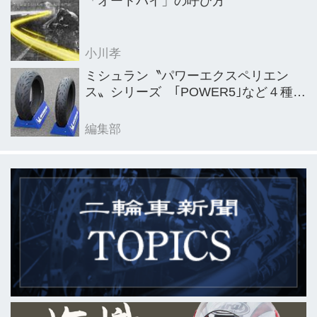
「オートバイ」の呼び方
小川孝
ミシュラン〝パワーエクスペリエン
ス〟シリーズ ｢POWER5｣など４種を
新発売
編集部