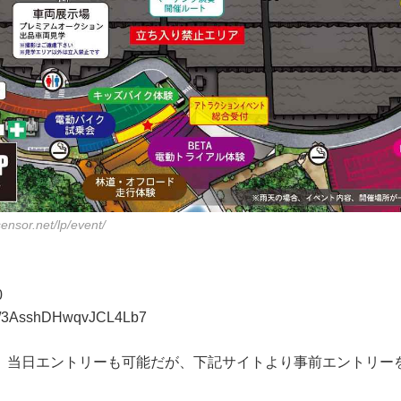
ensor.net/lp/event/
0
aps/3AsshDHwqvJCL4Lb7
。当日エントリーも可能だが、下記サイトより事前エントリー