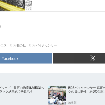
7
ーエス
BDS柏の杜
BDSバイクセンサー
Facebook
Sグループ 盤石の物流体制構築へ
BDSバイクセンサー 真夏
tトラック納車式で決意示す
クの日に開催 約600台駆
部
編集部