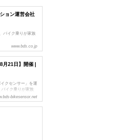
クション運営会社
で、バイク乗りが家族
www.bds.co.jp
月21日】開催 |
Sバイクセンサー」を運
、バイク乗りが家族
ンサー 真夏の祭典」
.bds-bikesensor.net