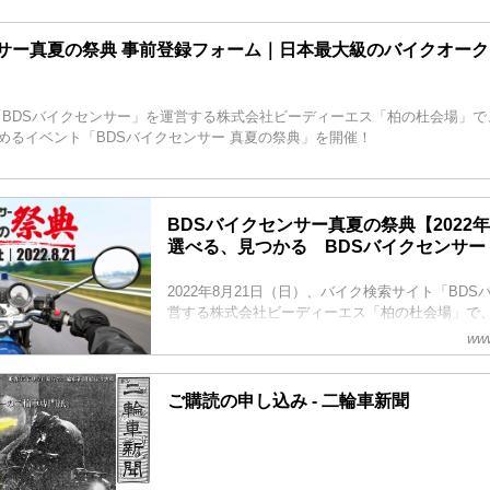
ンサー真夏の祭典 事前登録フォーム｜日本最大級のバイクオー
(日)「BDSバイクセンサー」を運営する株式会社ビーディーエス「柏の杜会場」
めるイベント「BDSバイクセンサー 真夏の祭典」を開催！
BDSバイクセンサー真夏の祭典【2022年8
選べる、見つかる BDSバイクセンサー
2022年8月21日（日）、バイク検索サイト「BD
営する株式会社ビーディーエス「柏の杜会場」で
や友達と一緒に楽しめるイベント「BDSバイクセ
www
を開催！
ご購読の申し込み - 二輪車新聞