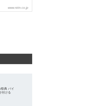
www.nirin.co.jp
の祭典 バイ
け付ける