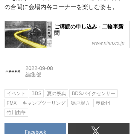
の合間に会場内各コーナーを楽しむ姿も。
ご購読の申し込み - 二輪車新
聞
www.nirin.co.jp
2022-09-08
編集部
イベント
BDS
夏の祭典
BDSバイクセンサー
FMX
キャンプツーリング
鳴戸親方
琴欧州
竹川由華
Facebook