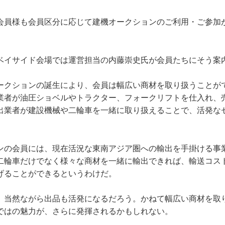
会員様も会員区分に応じて建機オークションのご利用・ご参加
ベイサイド会場では運営担当の内藤崇史氏が会員たちにそう案
ークションの誕生により、会員は幅広い商材を取り扱うことが
業者が油圧ショベルやトラクター、フォークリフトを仕入れ、
出業者が建設機械や二輪車を一緒に取り扱えることで、活発な
ンの会員には、現在活況な東南アジア圏への輸出を手掛ける事
二輪車だけでなく様々な商材を一緒に輸出できれば、輸送コス
げることができるというわけだ。
、当然ながら出品も活発になるだろう。かねて幅広い商材を取
ではの魅力が、さらに発揮されるかもしれない。