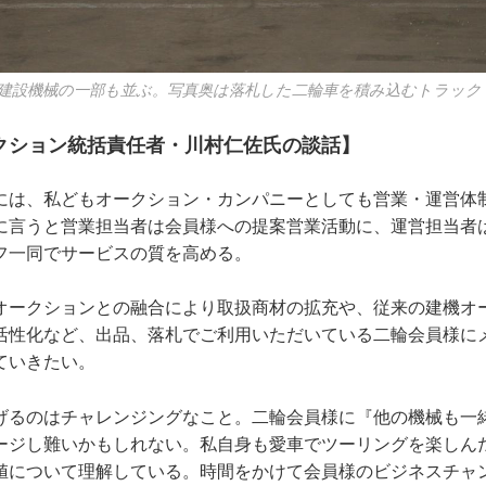
建設機械の一部も並ぶ。写真奥は落札した二輪車を積み込むトラック
クション統括責任者・川村仁佐氏の談話】
には、私どもオークション・カンパニーとしても営業・運営体
に言うと営業担当者は会員様への提案営業活動に、運営担当者
フ一同でサービスの質を高める。
オークションとの融合により取扱商材の拡充や、従来の建機オ
活性化など、出品、落札でご利用いただいている二輪会員様に
ていきたい。
げるのはチャレンジングなこと。二輪会員様に『他の機械も一
ージし難いかもしれない。私自身も愛車でツーリングを楽しん
値について理解している。時間をかけて会員様のビジネスチャ