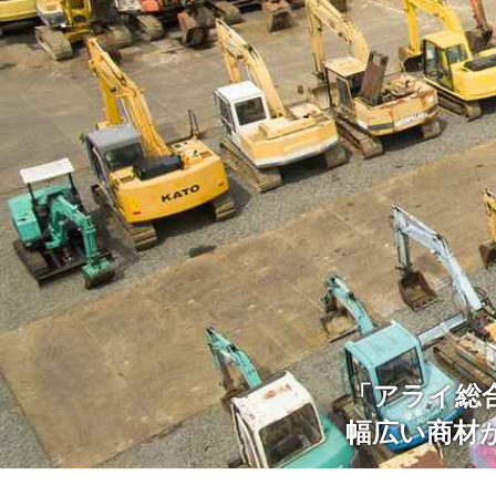
「アライ総
幅広い商材