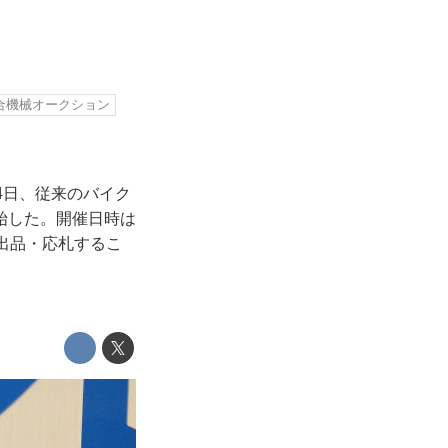
合機械オークション
4日、従来のバイク
始した。開催日時は
出品・応札するこ