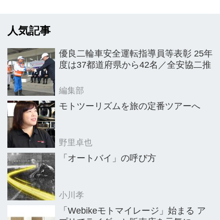
業機械・産業機械を出品・応札するこ
とが可能となる。
人気記事
優良二輪車安全運転指導員等表彰 25年
度は37都道府県から42名／全安協二推
編集部
モトツーリズムを旅の定番ツアーへ
野里卓也
「オートバイ」の呼び方
小川孝
「Webikeモトマイレージ」始まる ア