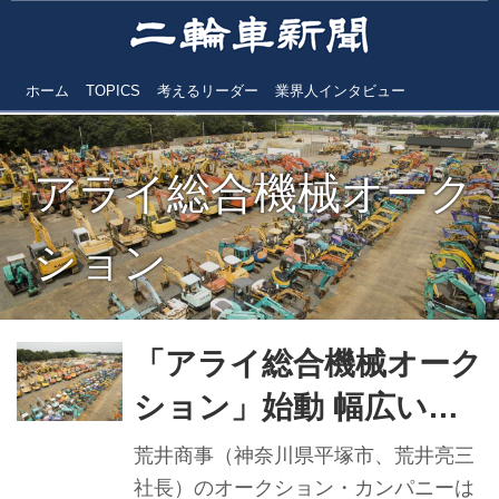
ホーム
TOPICS
考えるリーダー
業界人インタビュー
アライ総合機械オーク
ション
「アライ総合機械オーク
ション」始動 幅広い商
材が取引可能に
荒井商事（神奈川県平塚市、荒井亮三
社長）のオークション・カンパニーは