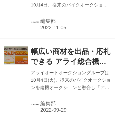
10月4日、従来のバイクオークション
を建機オークションと融合し「アライ
総合機械オークション」を開始した。
編集部
開催日時は毎週火曜10時より。会員は
中古二輪車のほか、建設機械・農業機
械・産業機械を出品・応札することが
可能となった。
幅広い商材を出品・応札
できる アライ総合機械
オークション始動
アライオートオークショングループは
10月4日(火)、従来のバイクオークショ
ンを建機オークションと融合し「アラ
イ総合機械オークション」をスタート
させる。以後毎週火曜10時より開催。
編集部
会員は中古二輪車の他、建設機械・農