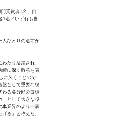
部門受賞者1名、自
各1名／いずれも自
一人ひとりの名前が
にわたり活躍され、
功績に深く敬意を表
らしに欠くことので
基盤として重要な役
関わる各分野の皆様
カーとして大きな役
動車業界のより一層
上げる」と称えた。