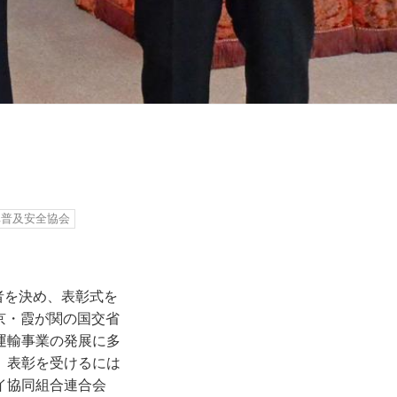
車普及安全協会
者を決め、表彰式を
東京・霞が関の国交省
運輸事業の発展に多
。表彰を受けるには
イ協同組合連合会