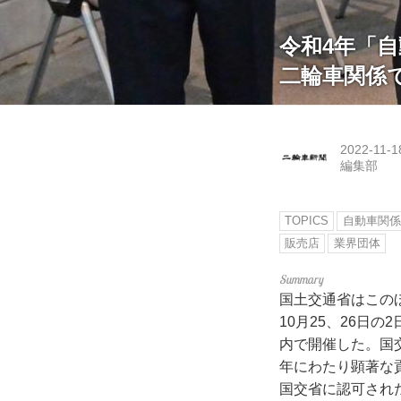
令和4年「
二輪車関係
2022-11-1
編集部
TOPICS
自動車関係
販売店
業界団体
国土交通省はこの
10月25、26日
内で開催した。国
年にわたり顕著な
国交省に認可され