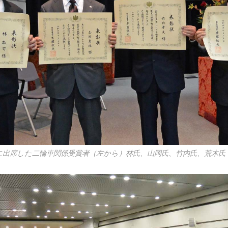
に出席した二輪車関係受賞者（左から）林氏、山岡氏、竹内氏、荒木氏