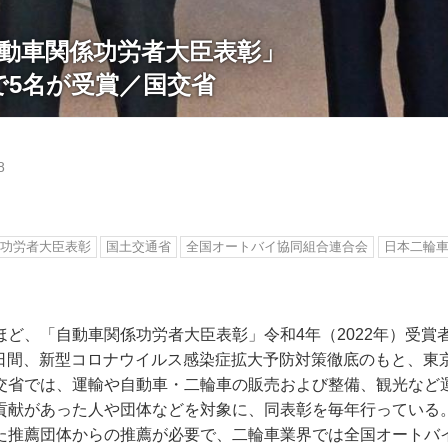
自動車関係功労者大臣表彰」
で5名が受賞／国交省
8
功労者大臣表彰
国土交通省
全国オートバイ協同組合連合会
日本二輪
ほど、「自動車関係功労者大臣表彰」令和4年（2022年）受賞
の2日間、新型コロナウイルス感染症拡大予防対策徹底のもと、
交省では、運輸や自動車・二輪車の販売および整備、観光など
貢献があった人や団体などを対象に、同表彰を毎年行っている
た推薦団体からの推薦が必要で、二輪車業界では全国オートバ