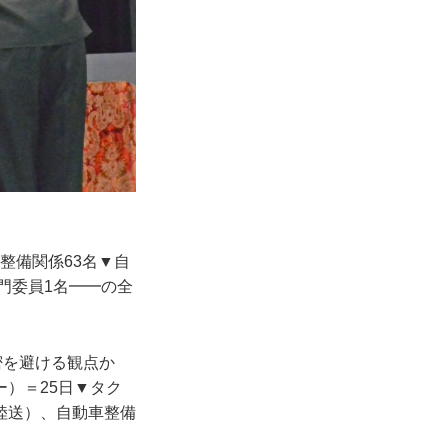
整備関係63名▼自
門委員1名━━の全
密を避ける観点か
）＝25日▼タク
陸送）、自動車整備