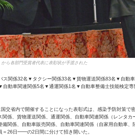
）から各部門受賞者代表に表彰状が手渡された
バス関係32名▼タクシー関係33名▼貨物運送関係83名▼自動車
名▼自動車関連関係5名▼通運関係1名▼自動車整備士技能検定専
りに国交省内で開催することになった表彰式は、感染予防対策で
ス関係、貨物運送関係、通運関係、自動車関連関係（レンタカー
整備関係、自動車販売関係、自動車関連関係（自家用自動車、
員＝26日━━の2日間に分けて招き開いた。