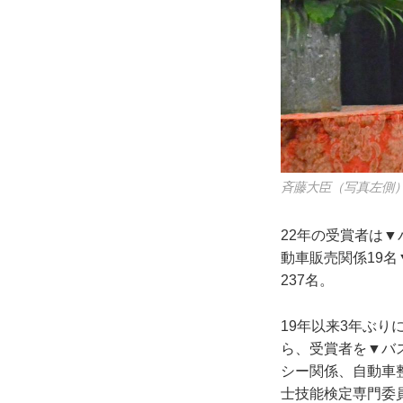
斉藤大臣（写真左側
22年の受賞者は▼
動車販売関係19
237名。
19年以来3年ぶ
ら、受賞者を▼バ
シー関係、自動車
士技能検定専門委