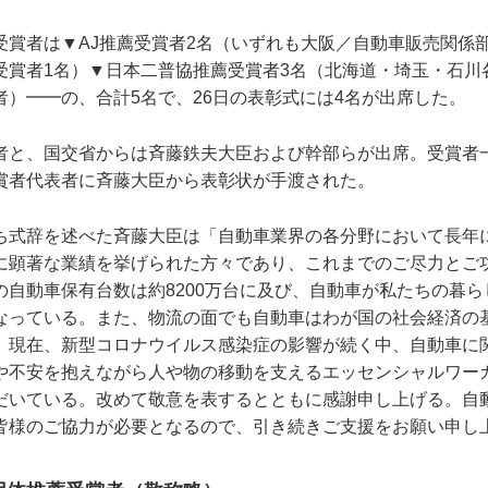
受賞者は▼AJ推薦受賞者2名（いずれも大阪／自動車販売関係
受賞者1名）▼日本二普協推薦受賞者3名（北海道・埼玉・石川
者）━━の、合計5名で、26日の表彰式には4名が出席した。
者と、国交省からは斉藤鉄夫大臣および幹部らが出席。受賞者
賞者代表者に斉藤大臣から表彰状が手渡された。
ち式辞を述べた斉藤大臣は「自動車業界の各分野において長年
に顕著な業績を挙げられた方々であり、これまでのご尽力とご
の自動車保有台数は約8200万台に及び、自動車が私たちの暮
なっている。また、物流の面でも自動車はわが国の社会経済の
。現在、新型コロナウイルス感染症の影響が続く中、自動車に
や不安を抱えながら人や物の移動を支えるエッセンシャルワー
だいている。改めて敬意を表するとともに感謝申し上げる。自
皆様のご協力が必要となるので、引き続きご支援をお願い申し