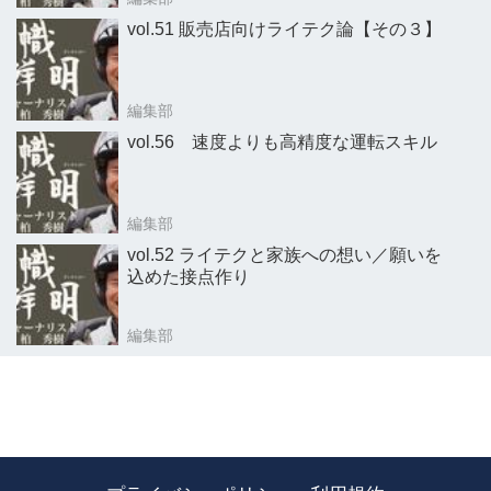
vol.51 販売店向けライテク論【その３】
編集部
vol.56 速度よりも高精度な運転スキル
編集部
vol.52 ライテクと家族への想い／願いを
込めた接点作り
編集部