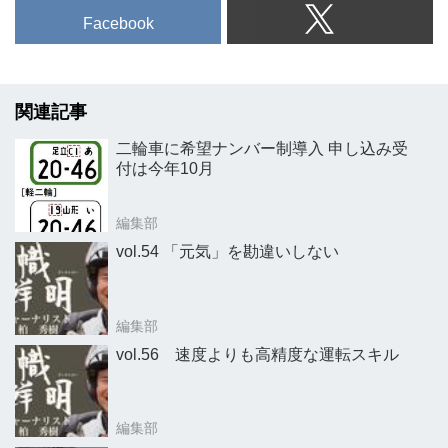
Facebook
関連記事
二輪車に希望ナンバー制導入 申し込み受
付は今年10月
編集部
vol.54 「元気」を勘違いしない
編集部
vol.56 速度よりも高精度な運転スキル
編集部