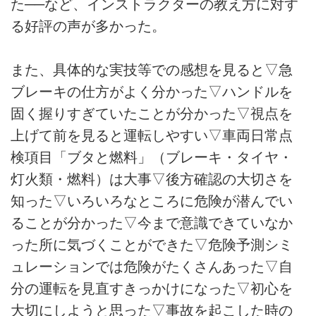
た──など、インストラクターの教え方に対す
る好評の声が多かった。
また、具体的な実技等での感想を見ると▽急
ブレーキの仕方がよく分かった▽ハンドルを
固く握りすぎていたことが分かった▽視点を
上げて前を見ると運転しやすい▽車両日常点
検項目「ブタと燃料」（ブレーキ・タイヤ・
灯火類・燃料）は大事▽後方確認の大切さを
知った▽いろいろなところに危険が潜んでい
ることが分かった▽今まで意識できていなか
った所に気づくことができた▽危険予測シミ
ュレーションでは危険がたくさんあった▽自
分の運転を見直すきっかけになった▽初心を
大切にしようと思った▽事故を起こした時の