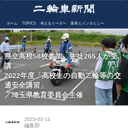
ホーム
TOPICS
考えるリーダー
業界人インタビュー
県立高校58校参加、生徒265人が受
講
2022年度「高校生の自動二輪等の交
通安全講習」
／埼玉県教育委員会主催
2023-02-11
編集部