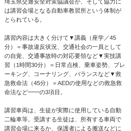
埼玉県交通安全対策協議会が、そして協力に
は講習会場となる自動車教習所という体制が
とられている。
講習内容は大きく分けて▼講義（座学／45
分）＝事故違反状況、交通社会の一員として
の自覚、交通事故時の対応要領など▼実技講
習（1時間30分）＝日常点検、乗車姿勢、ブレ
ーキング、コーナリング、バランスなど▼救
急救命法（45分）＝AEDの使用などの救急救
命法など━━の3項目。
講習車両は、生徒が実際に使用している自動
二輪車等。受講する生徒は、所有する車両で
講習会場に来るか、保護者による搬送などに