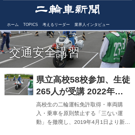
ホーム
TOPICS
考えるリーダー
業界人インタビュー
交通安全講習
県立高校58校参加、生徒
265人が受講 2022年度
「高校生の自動二輪等の
高校生の二輪運転免許取得・車両購
交通安全講習」 ／埼玉
入・乗車を原則禁止する「三ない運
動」を撤廃し、2019年4月1日より新た
県教育委員会主催
な指導要項を制定した埼玉県では、22