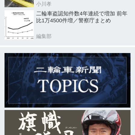
小川孝
二輪車盗認知件数4年連続で増加 前年
比1万4500件増／警察庁まとめ
編集部