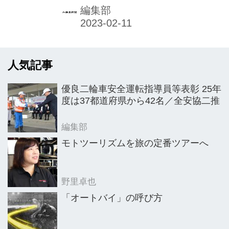
年度も県教育委員会の主催で、自動二
編集部
輪車等（自動二輪車または原動機付自
転車）の運転免許を取得した高校生を
対象にした交通安全講習を実施した。
人気記事
前年度に引き続き新型コロナウイルス
感染症予防対策を徹底。県教委主催・
優良二輪車安全運転指導員等表彰 25年
他機関主催の講習を合わせて58校・延
度は37都道府県から42名／全安協二推
べ70校が参加。合計で265人の生徒が
受講し、安全運転の知識と技術を学ん
編集部
だ。実施にあたっては、行政と学校、
モトツーリズムを旅の定番ツアーへ
そして埼玉県二輪車普及安全協会や埼
玉県交通安全協会ら関係業界団体によ
野里卓也
る官民を挙げた体制で、高校生の交通
「オートバイ」の呼び方
ルール...