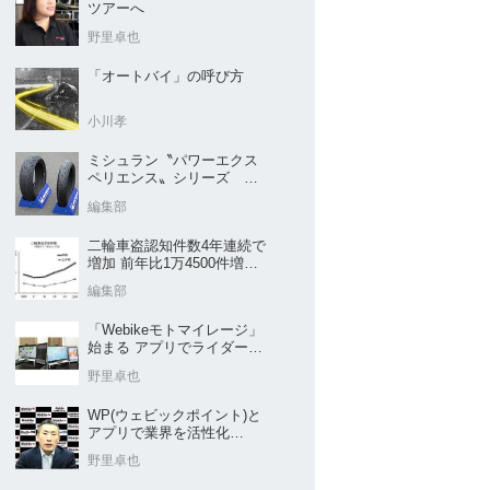
ツアーへ
野里卓也
「オートバイ」の呼び方
小川孝
ミシュラン〝パワーエクス
ペリエンス〟シリーズ
｢POWER5｣など４種を新発
編集部
売
二輪車盗認知件数4年連続で
増加 前年比1万4500件増／
警察庁まとめ
編集部
「Webikeモトマイレージ」
始まる アプリでライダーと
販売店を元気に
野里卓也
WP(ウェビックポイント)と
アプリで業界を活性化
Webike㊦
野里卓也