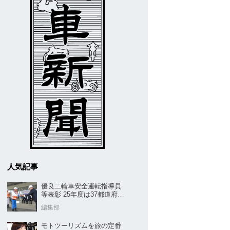
人気記事
優良二輪車安全運転指導員
等表彰 25年度は37都道府県
から42名／全安協二推
編集部
モトツーリズムを旅の定番