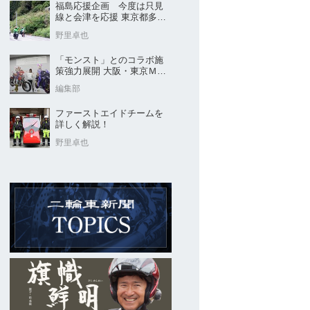
福島応援企画 今度は只見
線と会津を応援 東京都多摩
市の販売店 ヤングオート
野里卓也
「モンスト」とのコラボ施
策強力展開 大阪・東京ＭＣ
ショー2026開催概要発表
編集部
ファーストエイドチームを
詳しく解説！
野里卓也