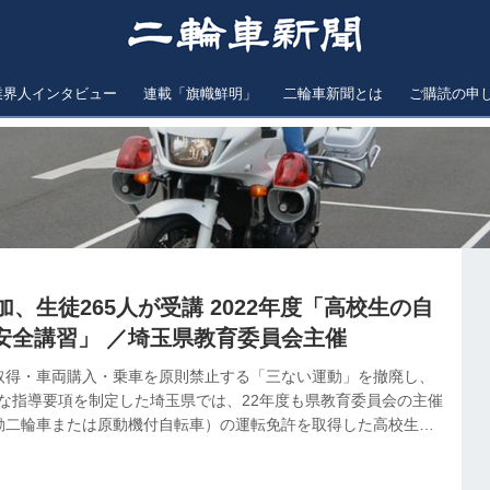
業界人インタビュー
連載「旗幟鮮明」
二輪車新聞とは
ご購読の申
加、生徒265人が受講 2022年度「高校生の自
安全講習」 ／埼玉県教育委員会主催
取得・車両購入・乗車を原則禁止する「三ない運動」を撤廃し、
新たな指導要項を制定した埼玉県では、22年度も県教育委員会の主催
動二輪車または原動機付自転車）の運転免許を取得した高校生を
習を実施した。前年度に引き続き新型コロナウイルス感染症予防
・他機関主催の講習を合わせて58校・延べ70校が参加。合計で