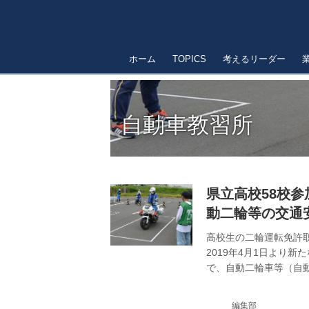
ホーム
TOPICS
考えるリーダー
自動車教習所
県立高校58校参
動二輪等の交通
高校生の二輪運転免許
2019年4月1日より
で、自動二輪車等（自
対象にした交通安全講
対策を徹底。県教委主催
編集部