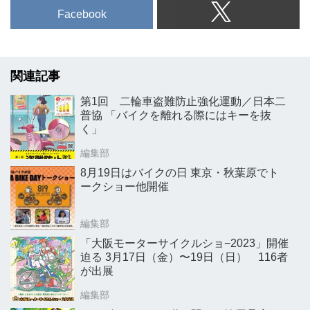
Facebook
関連記事
第1回 二輪車盗難防止強化運動／日本二
普協 「バイクを離れる際にはキーを抜
く」
編集部
8月19日はバイクの日 東京・秋葉原でト
ークショー他開催
編集部
「大阪モーターサイクルショ−2023」開催
迫る 3月17日（金）〜19日（日） 116者
が出展
編集部