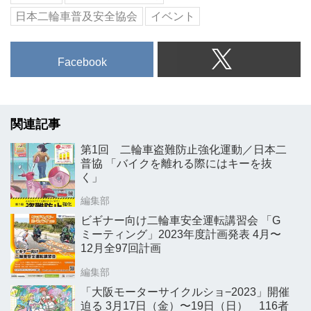
日本二輪車普及安全協会
イベント
Facebook
関連記事
第1回 二輪車盗難防止強化運動／日本二
普協 「バイクを離れる際にはキーを抜
く」
編集部
ビギナー向け二輪車安全運転講習会 「G
ミーティング」2023年度計画発表 4月〜
12月全97回計画
編集部
「大阪モーターサイクルショ−2023」開催
迫る 3月17日（金）〜19日（日） 116者