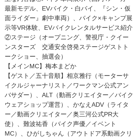
最新モデル、EVバイク・白バイ、『シン・仮
面ライダー』劇中車両）、バイク×キャンプ展
示等VR体験、EVバイクレンタルサービス紹介
②ステージ（オープニング、警視庁・クイー
ンスターズ 交通安全啓発ステージゲストト
ークショー、抽選会）
【メインMC】梅本まどか
【ゲスト／五十音順】相京雅行（モーターサ
イクルジャーナリスト／ワークマン公式アン
バサダー）、ALT（動画クリエイター／バイク
ウェアショップ運営）、かなえADV（ライタ
ー／動画クリエイター／奥三河公式PR大
使）、難波祐香（バイク声優／イベント
MC）、ひがしちゃん（アウトドア系動画クリ