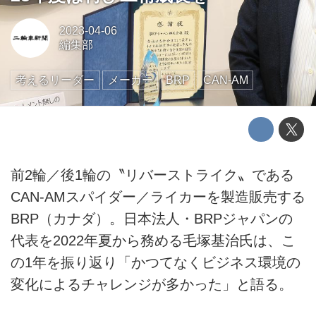
2023-04-06
編集部
考えるリーダー
メーカー
BRP
CAN-AM
前2輪／後1輪の〝リバーストライク〟である
CAN-AMスパイダー／ライカーを製造販売する
BRP（カナダ）。日本法人・BRPジャパンの
代表を2022年夏から務める毛塚基治氏は、こ
の1年を振り返り「かつてなくビジネス環境の
変化によるチャレンジが多かった」と語る。