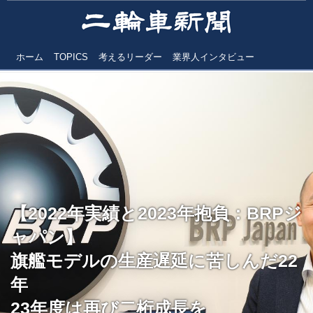
ホーム
TOPICS
考えるリーダー
業界人インタビュー
【2022年実績と2023年抱負：BRPジ
ャパン】
旗艦モデルの生産遅延に苦しんだ22
年
23年度は再び二桁成長を