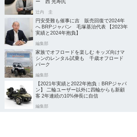
ー 西 光寿氏
辻内 圭
円安受難も催事に吉 販売回復で2024年
へ BRPジャパン 毛塚基治代表 【2023年
実績と2024年抱負】
編集部
家族でオフロードを楽しむ キッズ向けマ
シンのレンタル試乗も 千歳オフロード
パーク
編集部
【2021年実績と2022年抱負：BRPジャパ
ン】 二輪ユーザー以外に四輪からも新顧
客 2年連続の10%伸長に自信
編集部