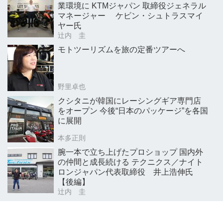
業環境に KTMジャパン 取締役ジェネラル
マネージャー ケビン・シュトラスマイ
ヤー氏
辻内 圭
モトツーリズムを旅の定番ツアーへ
野里卓也
クシタニが韓国にレーシングギア専門店
をオープン 今後“日本のパッケージ”を各国
に展開
本多正則
腕一本で立ち上げたプロショップ 国内外
の仲間と成長続ける テクニクス／ナイト
ロンジャパン代表取締役 井上浩伸氏
【後編】
辻内 圭