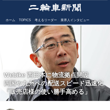
ホーム
TOPICS
考えるリーダー
業界人インタビュー
Webike 西日本に物流拠点開設
四国や九州への配送スピード迅速化
「販売店様の使い勝手高める」