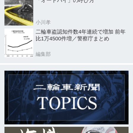
「オートバイ」の呼び方
小川孝
二輪車盗認知件数4年連続で増加 前年
比1万4500件増／警察庁まとめ
編集部