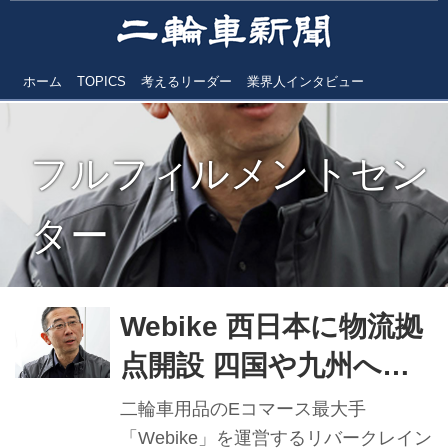
ホーム
TOPICS
考えるリーダー
業界人インタビュー
フルフィルメントセン
ター
Webike 西日本に物流拠
点開設 四国や九州への
配送スピード迅速化
二輪車用品のEコマース最大手
「販売店様の使い勝手高
「Webike」を運営するリバークレイン