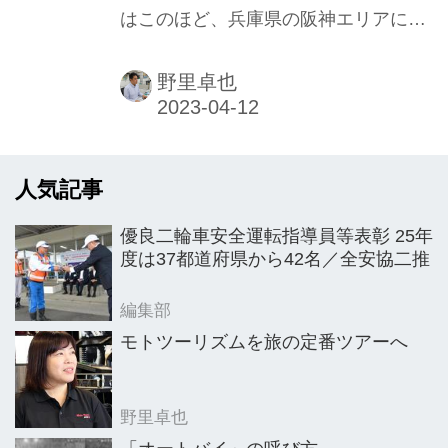
はこのほど、兵庫県の阪神エリアに西
める」
日本の物流拠点としてフルフィルメン
トセンター（FC＝商品の入出荷倉庫）
野里卓也
を新たに開設。既存の物流拠点と連携
を図ることで、二輪車販売店や個人ユ
ーザーへ向けたサービスを強化してい
人気記事
くという。その狙いを同社の信濃孝喜
社長に聞いた。
優良二輪車安全運転指導員等表彰 25年
度は37都道府県から42名／全安協二推
編集部
モトツーリズムを旅の定番ツアーへ
野里卓也