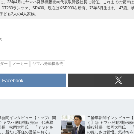
に。23年4月にヤマハ発動機販売㈱代表取締役社長に就任。これまでの愛車は
0、DT230ランツァ、SR400。現在はXSR900を所有。75年5月生まれ、47歳
子ども2人の4人家族。
5
ダー
メーカー
ヤマハ発動機販売
Facebook
車新聞インタビュー【トップに聞
二輪車新聞インタビュー【
㊦ ヤマハ発動機販売㈱ 代表取
く】㊤ ヤマハ発動機販売
社長 松岡大司氏 「ＹＳＰを
締役社長 松岡大司氏 
し、新たに専任の営業をおく」
の厳しさは覚悟。気持ちを