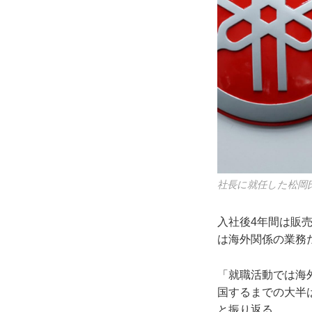
社長に就任した松岡
入社後4年間は販売
は海外関係の業務
「就職活動では海
国するまでの大半
と振り返る。