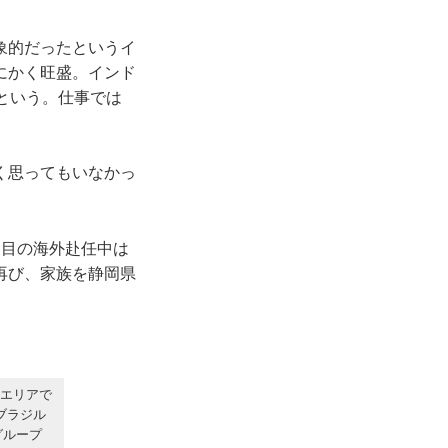
象的だったというイ
にかく旺盛。インド
という。仕事では
く思ってもいなかっ
回目の海外赴任中は
再び、家族を静岡県
都エリアで
ブラジル
グループ