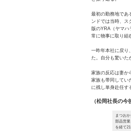
最初の勤務地であ
ンドでは当時、ス
版のYRA（ヤマ
常に物事に取り組
一昨年本社に戻り
た。自分も驚いた
家族の反応は妻か
家族も帯同してい
に残し単身赴任す
（松岡社長の今
まつおか
部品営業
を経て2