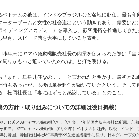
るベトナムの後は、インドやブラジルなど各地に赴任。最も印
クーターブームと女性の社会進出という動きもあり、需要はと
ハライディングアカデミー）を導入し、顧客開拓を推進してきた
む早さ、スピード感を大事にしていると表明。
、昨年末にヤマハ発動機販売社長の内示を伝えられた際は「全
が周りがもっと驚いていたのでは」と打ち明ける。
ら「また、単身赴任なの……」と言われたと明かす。最初と2
た時もあったが、以後は単身赴任が続いていたという。そして
る。松岡社長は「妻にはずっと感謝している」とのこと。
後の方針・取り組みについての詳細は後日掲載）
だいじ氏／98年ヤマハ発動機入社。入社後、4年間国内販売会社に所属。京
を担当。02年にヤマハ発動機に戻り06年にベトナムに赴任。以後、インド、
1年に帰国。帰国後は同社MC事業部3S先進国統括部に戻り、日本グループの