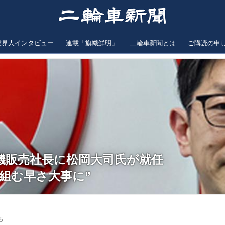
業界人インタビュー
連載「旗幟鮮明」
二輪車新聞とは
ご購読の申
機販売社長に松岡大司氏が就任
組む早さ大事に”
5