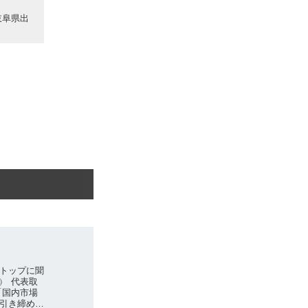
。岐阜県出
トップに聞
㈱ 代表取
「国内市場
引き締めて