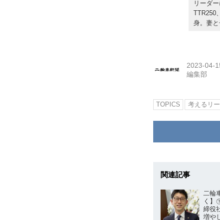
リーダー
TTR25
身。妻と
2023-04-1
編集部
TOPICS
考えるリー
関連記事
二輪
く】
締役
増や