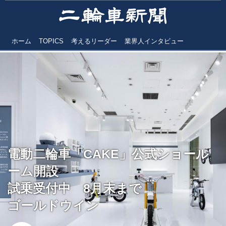
ホーム
TOPICS
考えるリーダー
業界人インタビュー
電動二輪車「CAKE」公式ショール
ーム開設
試乗受付中 8月末まで
ゴールドウイン