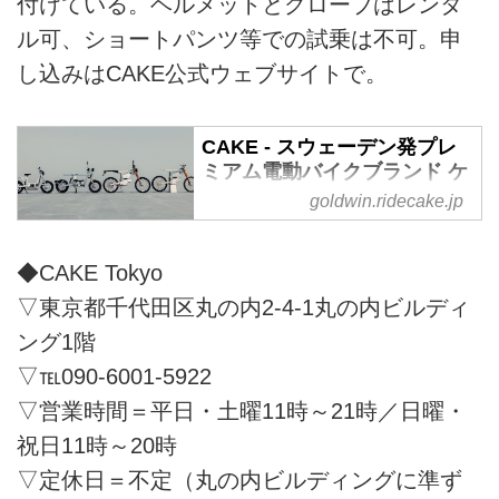
付けている。ヘルメットとグローブはレンタ
ル可、ショートパンツ等での試乗は不可。申
し込みはCAKE公式ウェブサイトで。
CAKE - スウェーデン発プレ
ミアム電動バイクブランド ケ
イク
goldwin.ridecake.jp
CAKE（ケイク）は2016年にスウ
ェーデンで設立されたプレミアム
◆CAKE Tokyo
軽量電動バイクを開発するメーカ
▽東京都千代田区丸の内2-4-1丸の内ビルディ
ーです。私たちはゼロ・エミッシ
ョン社会の実現をミッションに掲
ング1階
げ、感動と環境への責任を兼ね備
▽℡090-6001-5922
えた新しいモビリティを提供しま
▽営業時間＝平日・土曜11時～21時／日曜・
す。持続可能性と責任、敬意を最
優先に掲げ、革新的な技術と新し
祝日11時～20時
いテクノロジーを搭載し、細部に
▽定休日＝不定（丸の内ビルディングに準ず
至るまでデザインを徹底した私た