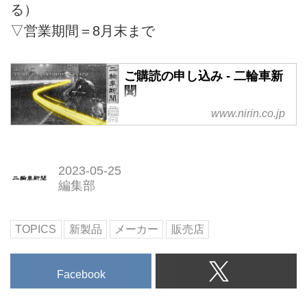
る）
ちの電動バイクに乗って、シンプ
ルかつエキサイティングな乗車体
▽営業期間＝8月末まで
験をお楽しみください。
ご購読の申し込み - 二輪車新
聞
www.nirin.co.jp
2023-05-25
編集部
TOPICS
新製品
メーカー
販売店
Facebook