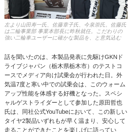
左より山田寿一氏、佐藤章子氏、今泉崇氏。佐藤氏
は二輪事業部 事業本部長に昨秋就任。こだわりの
強い二輪車ユーザーに確かな製品を、と意気込む
話を聞いたのは、本製品発表に先駆けGKNド
ライブジャパン（栃木県栃木市）のテストコ
ースでメディア向け試乗会が行われた日。外
気温7度と寒い中での試乗会は、このウォーム
アップ性能を体感する好機となった。スペシ
ャルゲストライダーとして参加した原田哲也
氏は、同社公式YouTubeにおいて、この新しい
タイヤ2製品いずれもが早く温まり、安心して
走ることができたことを楽しげに語ってい