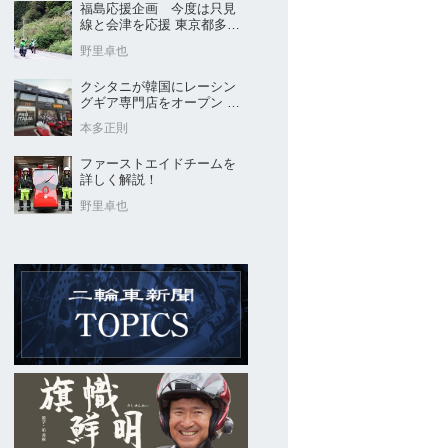
福島応援企画 今度は只見
線と会津を応援 東京都多摩
市の販売店 ヤングオート
野里卓也
クシタニが韓国にレーシン
グギア専門店をオープン 今
後“日本のパッケージ”を各国
本多正則
に展開
ファーストエイドチームを
詳しく解説！
野里卓也