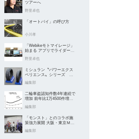
ツアーへ
野里卓也
「オートバイ」の呼び方
小川孝
「Webikeモトマイレージ」
始まる アプリでライダーと
販売店を元気に
野里卓也
ミシュラン〝パワーエクス
ペリエンス〟シリーズ
｢POWER5｣など４種を新発
編集部
売
二輪車盗認知件数4年連続で
増加 前年比1万4500件増／
警察庁まとめ
編集部
「モンスト」とのコラボ施
策強力展開 大阪・東京ＭＣ
ショー2026開催概要発表
編集部