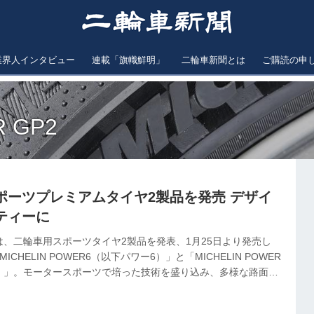
業界人インタビュー
連載「旗幟鮮明」
二輪車新聞とは
ご購読の申
R GP2
ポーツプレミアムタイヤ2製品を発売 デザイ
ティーに
、二輪車用スポーツタイヤ2製品を発表、1月25日より発売し
CHELIN POWER6（以下パワー6）」と「MICHELIN POWER
2）」。モータースポーツで培った技術を盛り込み、多様な路面環
ーマンスを発揮する「スポーツプレミアムタイヤ」に位置づけら