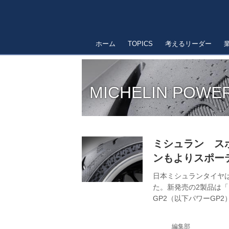
ホーム
TOPICS
考えるリーダー
MICHELIN POWE
ミシュラン ス
ンもよりスポー
日本ミシュランタイヤは
た。新発売の2製品は「MI
GP2（以下パワーGP
境において高いパフォ
れるものだ。
編集部