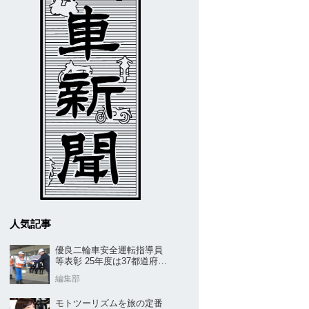
人気記事
優良二輪車安全運転指導員
等表彰 25年度は37都道府県
から42名／全安協二推
編集部
モトツーリズムを旅の定番