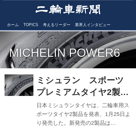
ホーム
TOPICS
考えるリーダー
業界人インタビュー
MICHELIN POWER6
ミシュラン スポーツ
プレミアムタイヤ2製品
を発売 デザインもより
日本ミシュランタイヤは、二輪車用ス
スポーティーに
ポーツタイヤ2製品を発表、1月25日よ
り発売した。新発売の2製品は
「MICHELIN POWER6（以下パワー