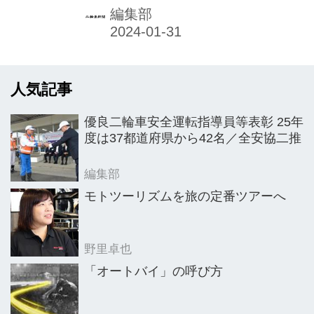
6）」と「MICHELIN POWER
編集部
GP2（以下パワーGP2）」。モーター
スポーツで培った技術を盛り込み、多
様な路面環境において高いパフォーマ
人気記事
ンスを発揮する「スポーツプレミアム
タイヤ」に位置づけられるものだ。
優良二輪車安全運転指導員等表彰 25年
度は37都道府県から42名／全安協二推
編集部
モトツーリズムを旅の定番ツアーへ
野里卓也
「オートバイ」の呼び方