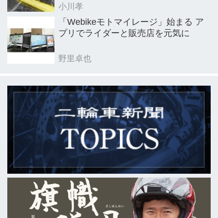
小川孝
「Webikeモトマイレージ」始まる ア
プリでライダーと販売店を元気に
野里卓也