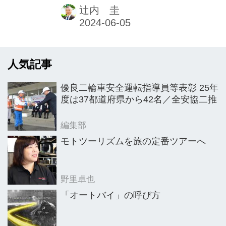
シカルなバイクに跨り、パレードラン
辻内 圭
しながら募金を呼びかける」というも
のだ。
人気記事
優良二輪車安全運転指導員等表彰 25年
度は37都道府県から42名／全安協二推
編集部
モトツーリズムを旅の定番ツアーへ
野里卓也
「オートバイ」の呼び方