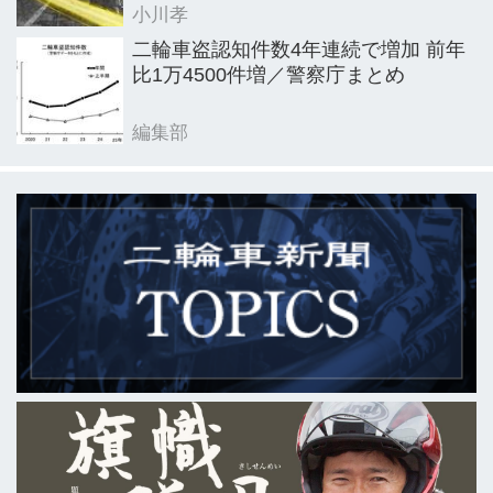
小川孝
二輪車盗認知件数4年連続で増加 前年
比1万4500件増／警察庁まとめ
編集部