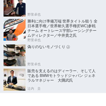
野里卓也
勝利に向け準備万端 世界タイトル狙う 全
日本選手権／世界耐久選手権(EWC)参戦
チーム オートレース宇部レーシングチー
ムディレクター／中井貴之氏
野里卓也
偽りのないモノづくり ㊤
野里卓也
販売を支えるのはディーラー、そして人
である BMWモトラッドジャパン ジェネ
ラルマネジャー 大隅武氏
辻内 圭