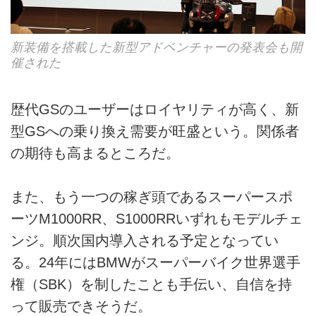
新装備を搭載した新型アドベンチャーの発表会も開
催された
歴代GSのユーザーはロイヤリティが高く、新
型GSへの乗り換え需要が旺盛という。関係者
の期待も高まるところだ。
また、もう一つの稼ぎ頭であるスーパースポ
ーツM1000RR、S1000RRいずれもモデルチェ
ンジ。順次国内導入される予定となってい
る。24年にはBMWがスーパーバイク世界選手
権（SBK）を制したことも手伝い、自信を持
って販売できそうだ。