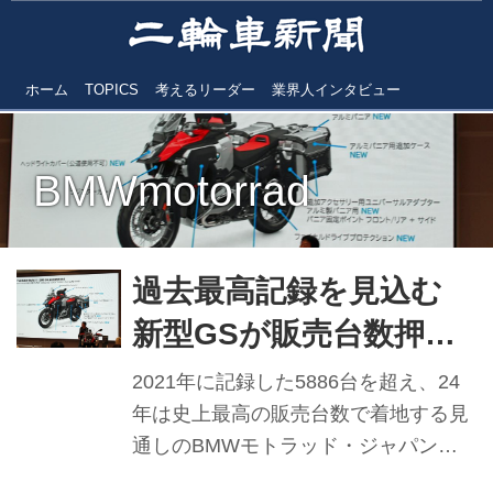
ホーム
TOPICS
考えるリーダー
業界人インタビュー
BMWmotorrad
過去最高記録を見込む
新型GSが販売台数押し
上げ BMWモトラッドジ
2021年に記録した5886台を超え、24
ャパン 佐伯要ジェネラ
年は史上最高の販売台数で着地する見
通しのBMWモトラッド・ジャパン。
ルマネージャー 【2024
けん引役は、やはり23年11月に国内導