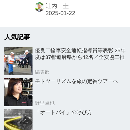
年実績と2025年抱負】
入したR1300GSであったと、ジェネラ
辻内 圭
ルマネージャーの佐伯要氏（当時）は
振り返る。※本記事は2025年1月1日発
行の本紙「新年特別号」に掲載したも
人気記事
のです。
優良二輪車安全運転指導員等表彰 25年
度は37都道府県から42名／全安協二推
編集部
モトツーリズムを旅の定番ツアーへ
野里卓也
「オートバイ」の呼び方