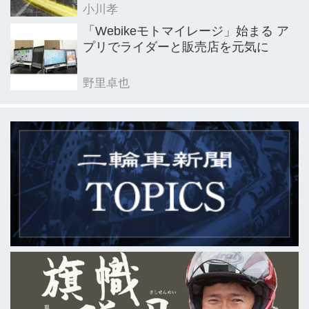
小川孝
「Webikeモトマイレージ」始まる ア
プリでライダーと販売店を元気に
野里卓也