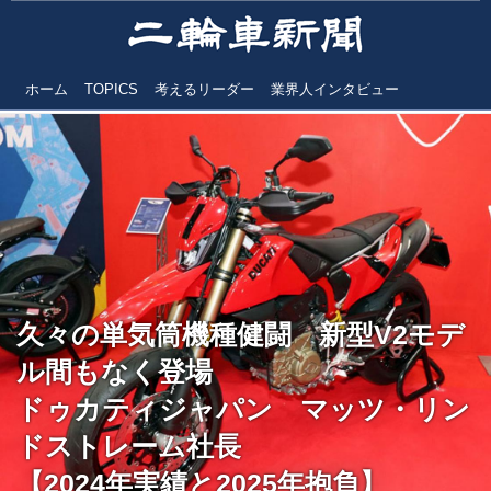
ホーム
TOPICS
考えるリーダー
業界人インタビュー
久々の単気筒機種健闘 新型V2モデ
ル間もなく登場
ドゥカティジャパン マッツ・リン
ドストレーム社長
【2024年実績と2025年抱負】