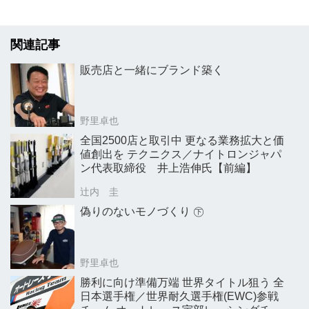
関連記事
販売店と一緒にブランド築く
野里卓也
全国2500店と取引中 更なる業務拡大と価
値創出を テクニクス／ナイトロンジャパ
ン代表取締役 井上浩伸氏【前編】
辻内 圭
偽りのないモノづくり ㊦
野里卓也
勝利に向け準備万端 世界タイトル狙う 全
日本選手権／世界耐久選手権(EWC)参戦