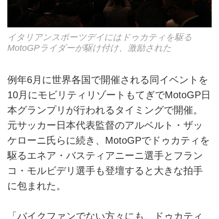
イタリアンスポーツデイにはドゥカティを駆る
MotoGPライダーが駆け付け、激励された
例年6月に世界各国で開催される同イベントを
10月にモビリティリゾートもてぎでMotoGP日
本グランプリが行われるタイミングで開催。
元サッカー日本代表監督のアルベルト・ザッ
ケローニ氏らに続き、MotoGPでドゥカティを
駆るエネア・バスティアニーニ選手とフラン
コ・モルビデリ選手も登壇すると大きな拍手
に包まれた。
「バイクファンでない方々にも、ドゥカティ