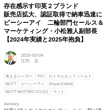
存在感示す印英２ブランド
販売店拡大、認証取得で納車迅速に
ピーシーアイ 二輪部門セールス＆
マーケティング・小松雅人副部長
【2024年実績と2025年抱負】
2025-02-04
辻内 圭
考えるリーダー
PCI
ロイヤルエンフィールド
MUTT
ピーシーアイ
Royal Enfield
MUTT MOTORCYCLES
マット