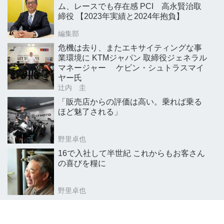
ム、レースでも存在感 PCI 高永賢治取
締役 【2023年実績と2024年抱負】
編集部
危機は去り、またエキサイティングな事
業環境に KTMジャパン 取締役ジェネラル
マネージャー ケビン・シュトラスマイ
ヤー氏
辻内 圭
「販売店からの評価は高い。乗れば乗る
ほど魅了される」
野里卓也
16で入社して半世紀 これからもお客さん
の喜びを糧に
野里卓也