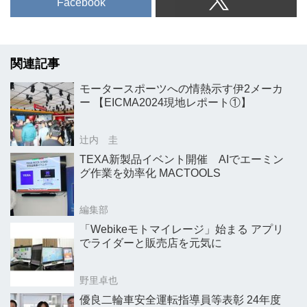
Facebook
関連記事
モータースポーツへの情熱示す伊2メーカ
ー 【EICMA2024現地レポート①】
辻内 圭
TEXA新製品イベント開催 AIでエーミン
グ作業を効率化 MACTOOLS
編集部
「Webikeモトマイレージ」始まる アプリ
でライダーと販売店を元気に
野里卓也
優良二輪車安全運転指導員等表彰 24年度