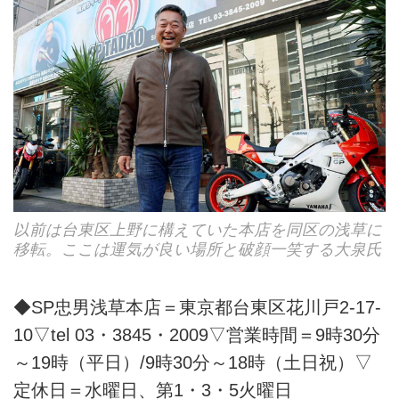
以前は台東区上野に構えていた本店を同区の浅草に
移転。ここは運気が良い場所と破顔一笑する大泉氏
◆SP忠男浅草本店＝東京都台東区花川戸2-17-
10▽tel 03・3845・2009▽営業時間＝9時30分
～19時（平日）/9時30分～18時（土日祝）▽
定休日＝水曜日、第1・3・5火曜日