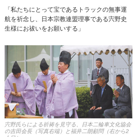
「私たちにとって宝であるトラックの無事運
航を祈念し、日本宗教連盟理事である宍野史
生様にお祓いをお願いする」
宍野氏らによる祈祷を見守る、日本二輪車文化協会
の吉田会長（写真右端）と福井二朗顧問（右から2