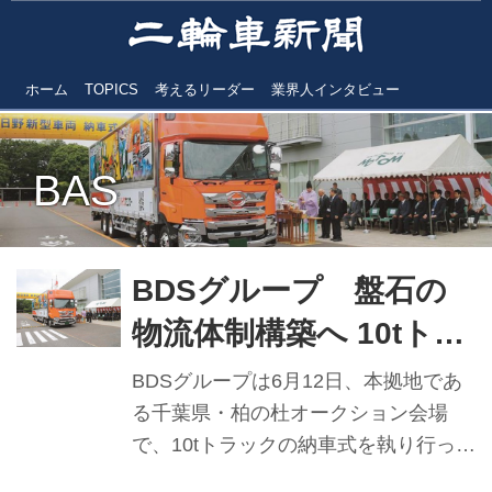
ホーム
TOPICS
考えるリーダー
業界人インタビュー
BAS
BDSグループ 盤石の
物流体制構築へ 10tトラ
ック納車式で決意示す
BDSグループは6月12日、本拠地であ
る千葉県・柏の杜オークション会場
で、10tトラックの納車式を執り行っ
た。