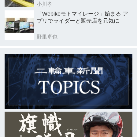
小川孝
「Webikeモトマイレージ」始まる ア
プリでライダーと販売店を元気に
野里卓也