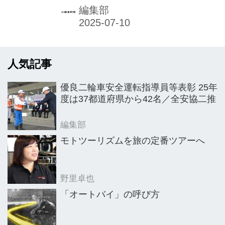
編集部
人気記事
優良二輪車安全運転指導員等表彰 25年
度は37都道府県から42名／全安協二推
編集部
モトツーリズムを旅の定番ツアーへ
野里卓也
「オートバイ」の呼び方