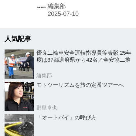
編集部
人気記事
優良二輪車安全運転指導員等表彰 25年
度は37都道府県から42名／全安協二推
編集部
モトツーリズムを旅の定番ツアーへ
野里卓也
「オートバイ」の呼び方