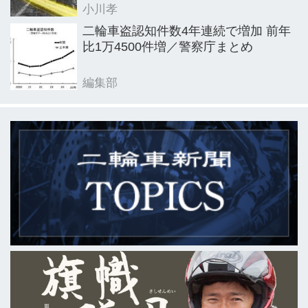
小川孝
二輪車盗認知件数4年連続で増加 前年
比1万4500件増／警察庁まとめ
編集部