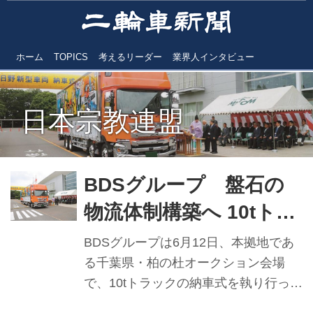
ホーム
TOPICS
考えるリーダー
業界人インタビュー
日本宗教連盟
BDSグループ 盤石の
物流体制構築へ 10tトラ
ック納車式で決意示す
BDSグループは6月12日、本拠地であ
る千葉県・柏の杜オークション会場
で、10tトラックの納車式を執り行っ
た。