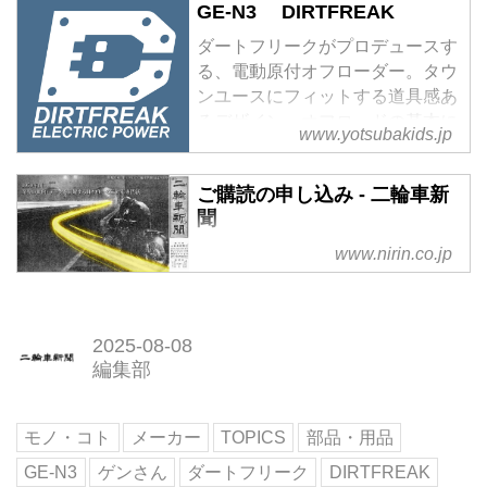
GE-N3 DIRTFREAK
ダートフリークがプロデュースす
る、電動原付オフローダー。タウ
ンユースにフィットする道具感あ
るデザイン、オフロードの基本に
www.yotsubakids.jp
忠実な車体構成。いつもの道も、
道なき道も。
ご購読の申し込み - 二輪車新
聞
www.nirin.co.jp
2025-08-08
編集部
モノ・コト
メーカー
TOPICS
部品・用品
GE-N3
ゲンさん
ダートフリーク
DIRTFREAK