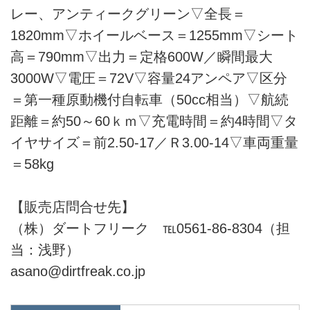
レー、アンティークグリーン▽全長＝
1820mm▽ホイールベース＝1255mm▽シート
高＝790mm▽出力＝定格600W／瞬間最大
3000W▽電圧＝72V▽容量24アンペア▽区分
＝第一種原動機付自転車（50cc相当）▽航続
距離＝約50～60ｋｍ▽充電時間＝約4時間▽タ
イヤサイズ＝前2.50-17／Ｒ3.00-14▽車両重量
＝58kg
【販売店問合せ先】
（株）ダートフリーク ℡0561-86-8304（担
当：浅野）
asano@dirtfreak.co.jp