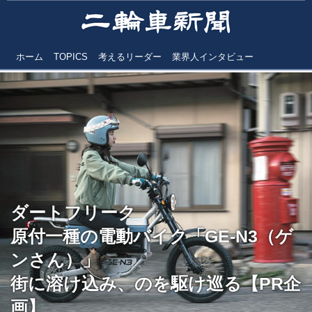
ホーム
TOPICS
考えるリーダー
業界人インタビュー
ダートフリーク
原付一種の電動バイク「GE-N3（ゲ
ンさん）」
街に溶け込み、のを駆け巡る【PR企
画】