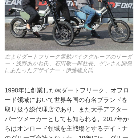
左よりダートフリーク電動バイクグループのリーダ
ー・浅野あかね氏、石田敬一郎社長、ゲンさん開発
にあたったデザイナー・伊藤隆文氏
1990年に創業した㈱ダートフリーク。オフロ
ード領域において世界各国の有名ブランドを
取り扱う総代理店であり、また大手アフター
パーツメーカーとしても知られる。2017年か
らはオンロード領域を主戦場とするデイトナ
のグループ会社となった。19年には、グルー