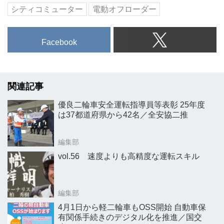
シティコミューター
電動オフローダー
Facebook
関連記事
優良二輪車安全運転指導員等表彰 25年度
は37都道府県から42名／全安協二推
編集部
vol.56 速度よりも高精度な運転スキル
編集部
4月1日から軽二輪車もOSS開始 自動車保
有関係手続きのデジタル化を推進／国交