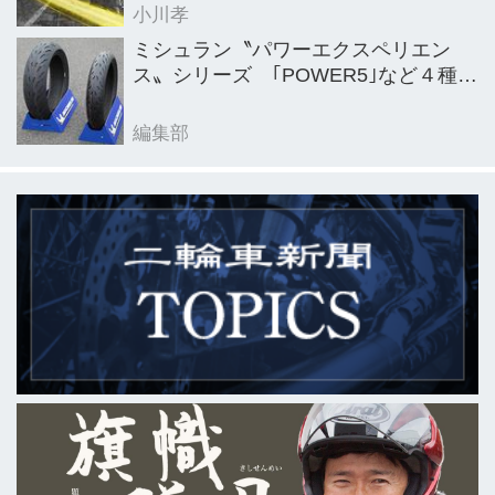
小川孝
ミシュラン〝パワーエクスペリエン
ス〟シリーズ ｢POWER5｣など４種を
新発売
編集部