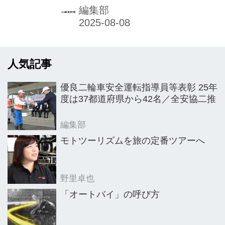
翌25年3月の初回デリバリー分50台は
編集部
程なく完売。入荷した5台を売り切
り、追加発注した取扱店もあるとい
う。一見、可愛らしいシティコミュー
人気記事
ター。いざ走り出せば、ハードエンデ
ューロの難コースを走破する。価格が
優良二輪車安全運転指導員等表彰 25年
40万円を下回る点も見逃せない。そん
度は37都道府県から42名／全安協二推
なゲンさんの開発経緯と狙いを聞くた
め、開発・販売元の（株）ダートフリ
編集部
ークを訪れた。
モトツーリズムを旅の定番ツアーへ
野里卓也
「オートバイ」の呼び方