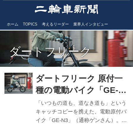
ホーム
TOPICS
考えるリーダー
業界人インタビュー
ダートフリーク
ダートフリーク 原付一
種の電動バイク「GE-
N3（ゲンさん）」 街に
「いつもの道も、道なき道も」という
溶け込み、のを駆け巡
キャッチコピーを携えた、電動原付バ
イク「GE-N3」（通称ゲンさん）。
る【PR企画】
2024年のグッドデザイン賞を受賞し、