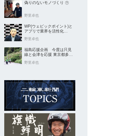
偽りのないモノづくり ㊦
野里卓也
WP(ウェビックポイント)と
アプリで業界を活性化
Webike㊦
野里卓也
福島応援企画 今度は只見
線と会津を応援 東京都多摩
市の販売店 ヤングオート
野里卓也