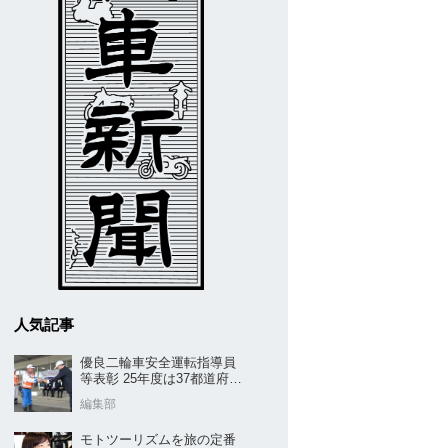
人気記事
優良二輪車安全運転指導員
等表彰 25年度は37都道府県
から42名／全安協二推
編集部
モトツーリズムを旅の定番