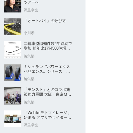
ツアーへ
野里卓也
「オートバイ」の呼び方
小川孝
二輪車盗認知件数4年連続で
増加 前年比1万4500件増／
警察庁まとめ
編集部
ミシュラン〝パワーエクス
ペリエンス〟シリーズ
｢POWER5｣など４種を新発
編集部
売
「モンスト」とのコラボ施
策強力展開 大阪・東京ＭＣ
ショー2026開催概要発表
編集部
「Webikeモトマイレージ」
始まる アプリでライダーと
販売店を元気に
野里卓也