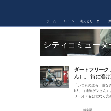
ホーム
TOPICS
考えるリーダー
シティコミュータ
ダートフリーク 
ん）」 街に溶
「いつもの道も、道な
N3」（通称ゲンさん）
リー分50台は程なく
一見、可愛らしいシテ
スを走破する。価格が
編集部