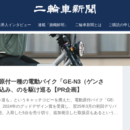
業界人インタビュー
連載「旗幟鮮明」
二輪車新聞とは
ご購読の申
ー
原付一種の電動バイク「GE-N3（ゲンさ
け込み、のを駆け巡る【PR企画】
き道も」というキャッチコピーを携えた、電動原付バイク「GE-
。2024年のグッドデザイン賞を受賞し、翌25年3月の初回デリバ
完売。入荷した5台を売り切り、追加発注した取扱店もあるという。
ィコミューター。いざ走り出せば、ハードエンデューロの難コー
40万円を下回る点も見逃せない。そんなゲンさんの開発経緯と狙