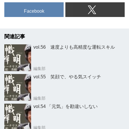
Facebook
関連記事
vol.56 速度よりも高精度な運転スキル
編集部
vol.55 笑顔で、やる気スイッチ
編集部
vol.54 「元気」を勘違いしない
編集部