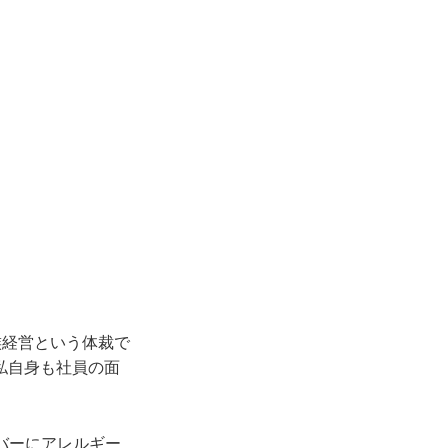
族経営という体裁で
私自身も社員の面
バーにアレルギー