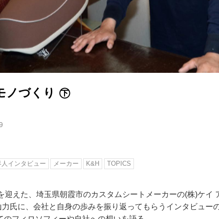
モノづくり ㊦
9
界人インタビュー
メーカー
K&H
TOPICS
を迎えた、埼玉県朝霞市のカスタムシートメーカーの(株)ケイ 
の上山力氏に、会社と自身の歩みを振り返ってもらうインタビュー
てのフィロソフィーや自社への想いを語る。