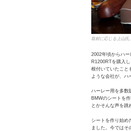
取材に応じる上山氏
2002年頃からハ
R1200RTを購
根付いていたこと
ような会社が、ハ
ハーレー用を多数
BMWのシートを
とかそんな声を跳
シートを作り始め
ました。今ではそ