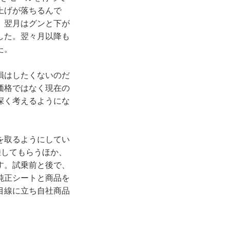
上げが落ちるんで
。翌月はグンと下が
した。翌々月以降も
た。
損はしたくないのだ
価格ではなく現在の
深く考えるようにな
を取るようにしてい
乗してもらうほか、
す。試乗前と後で、
純正シートと商品を
目線に立ち自社商品