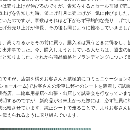
中は売り上げが伸びるのですが、告知をするとセール前後で売
値上げを告知した時、値上げ前月に売上げが一気に伸びました
ていたのですが、客数はそれほど下がらず平均的な売り上げで
上げ分売り上げが伸長、その後も同じように推移していきまし
う、高くなるからその前に買う。購入者は買うときに得をし、
く出来事でした。今、購入しようとしている人たちは、過去の
だと知りました。それから商品価格とブランディングについて
のですが、店舗を構えお客さんと積極的にコミュニケーション
のショールーム)でお客さんの愛車に弊社のシートを装着して試
販売店、二輪車用品店へ出張・出店して試乗会を行なっていま
説明するのですが、新商品が出来上がった際には、必ず社員に
我比較させています。純正シートで走ることで、よりお客さん
へ伝えられるように取り組んでいます。