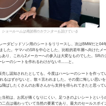
。ショールームは商談用のカウンターも設けている
ーレーダビッドソン用のシートをリリースし、次はBMWだと04
入しました。ヤマハのSRを中心とした、比較的若年層へ向けたメ
もあり、これら2メーカーへの参入は大変なものでした。SRの
ーレーのシートを作れるわけがない!!……と。
販売し認知されたとしても、今度はハーレーのシートを作って
作れるはずがないと、散々言われました。その度に悔しい思い
ね飛ばしたくさんのお客さんから支持を得られてきたと思って
た当初は、お尻が痛くなりにくい、足つきのよいシートという
の二点は備わっていて当然の要素であり、最大のセールスポイ