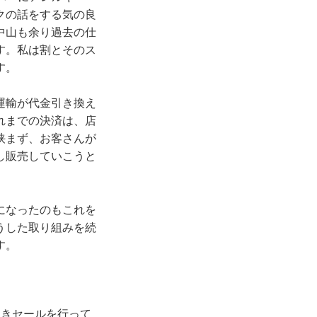
クの話をする気の良
中山も余り過去の仕
す。私は割とそのス
す。
運輸が代金引き換え
れまでの決済は、店
挟まず、お客さんが
し販売していこうと
になったのもこれを
うした取り組みを続
す。
引きセールを行って