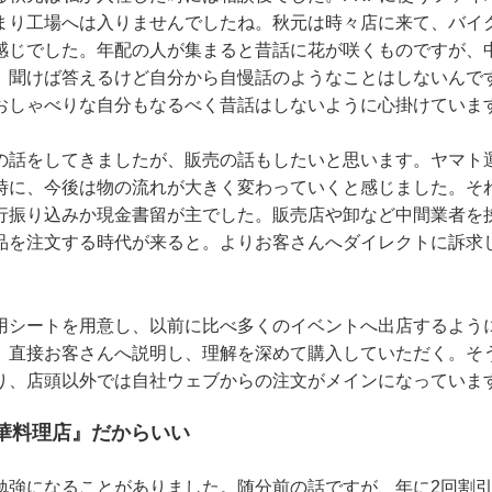
まり工場へは入りませんでしたね。秋元は時々店に来て、バイ
感じでした。年配の人が集まると昔話に花が咲くものですが、
。聞けば答えるけど自分から自慢話のようなことはしないんで
おしゃべりな自分もなるべく昔話はしないように心掛けていま
の話をしてきましたが、販売の話もしたいと思います。ヤマト
時に、今後は物の流れが大きく変わっていくと感じました。そ
行振り込みか現金書留が主でした。販売店や卸など中間業者を
品を注文する時代が来ると。よりお客さんへダイレクトに訴求
用シートを用意し、以前に比べ多くのイベントへ出店するよう
。直接お客さんへ説明し、理解を深めて購入していただく。そ
り、店頭以外では自社ウェブからの注文がメインになっていま
中華料理店』だからいい
勉強になることがありました。随分前の話ですが、年に2回割