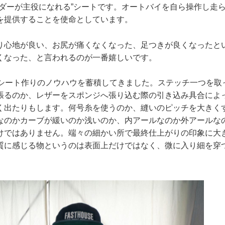
イダーが主役になれる”シートです。オートバイを自ら操作し走
を提供することを使命としています。
り心地が良い、お尻が痛くなくなった、足つきが良くなったと
くなった、と言われるのが一番嬉しいです。
くシート作りのノウハウを蓄積してきました。ステッチ一つを取
張るのか、レザーをスポンジへ張り込む際の引き込み具合によ
く出たりもします。何号糸を使うのか、縫いのピッチを大きく
なのかカーブが緩いのか浅いのか、内アールなのか外アールな
けではありません。端々の細かい所で最終仕上がりの印象に大
質に感じる物というのは表面上だけではなく、微に入り細を穿