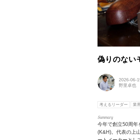
偽りのない
2026-06-1
野里卓也
考えるリーダー
業
今年で創立50周年
(K&H)。代表
ートメーカーとし