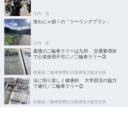
辻内 圭
使わにゃ損！の「ツーリングプラン」
辻内 圭
最後の二輪車ラリーは九州 交通量増加
で公道使用不可に／二輪車ラリー③
衛藤誠 二輪車新聞社元取締役大阪支社長
法に則り楽しく健康的 大学部活の協力
で遂行／二輪車ラリー②
衛藤誠 二輪車新聞社元取締役大阪支社長