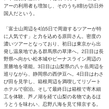
アーの利用者も増加し、そのうち8割が訪日外
国人だという。
「富士山周辺を4泊5日で周遊するツアーが特
に人気です」と力を込める原田さん。密度の
濃いツアーとなっており、初日は東京から出
発し温泉地である群馬県の草津へ。2日目は長
野県へ向かい松本城やビーナスライン周辺の
景勝地を堪能。3日目は山梨県の八ヶ岳周辺を
巡りながら、静岡県の西伊豆へ。4日目はわさ
び田を見学し、箱根周辺を満喫してリゾート
ホテルで宿泊。そして最終日は箱根で寄木細
工を体験、芦ノ湖を経て山梨の名物であるほ
うとうを味わい、忍野八海を見て帰京する。